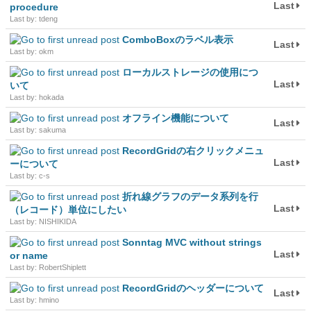
Last
procedure
Last by: tdeng
ComboBoxのラベル表示
Last
Last by: okm
ローカルストレージの使用につ
Last
いて
Last by: hokada
オフライン機能について
Last
Last by: sakuma
RecordGridの右クリックメニュ
Last
ーについて
Last by: c-s
折れ線グラフのデータ系列を行
Last
（レコード）単位にしたい
Last by: NISHIKIDA
Sonntag MVC without strings
Last
or name
Last by: RobertShiplett
RecordGridのヘッダーについて
Last
Last by: hmino