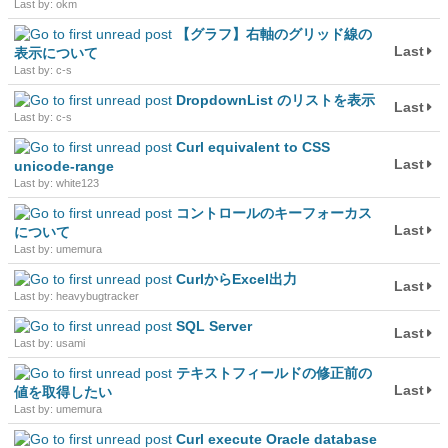
Last by: okm
【グラフ】右軸のグリッド線の
Last
表示について
Last by: c-s
DropdownList のリストを表示
Last
Last by: c-s
Curl equivalent to CSS
Last
unicode-range
Last by: white123
コントロールのキーフォーカス
Last
について
Last by: umemura
CurlからExcel出力
Last
Last by: heavybugtracker
SQL Server
Last
Last by: usami
テキストフィールドの修正前の
Last
値を取得したい
Last by: umemura
Curl execute Oracle database