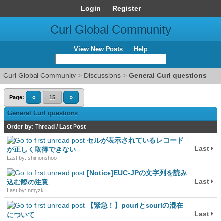
Login
Register
Curl Global Community
View New Posts
Help
Curl Global Community
>
Discussions
>
General Curl questions
Page:
«
15
»
General Curl questions
Order by:
Thread
/
Last Post
セルが表示されているレコード
Last
が正しく取得できない
Last by: shimonshoo
[Notice]EUC-JPの文字列を読み
Last
込む際の注意
Last by: nmyzk
【緊急！】pcurlとscurlの混在
Last
について