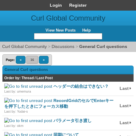
Login
Register
Curl Global Community
View New Posts
Help
Curl Global Community
>
Discussions
>
General Curl questions
Page:
«
16
»
General Curl questions
Order by:
Thread
/
Last Post
ヘッダーの結合はできない？
Last
Last by: umemura
RecordGridのセルでEnterキー
Last
を押下したときにフォーカス移動
Last by: Yudai-s
パラメータ引き渡し
Last
Last by: okm
同期について