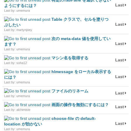
特定のTabPane を選択できない
Last
ようにするには？
Last by: umemura
Table クラスで、セルを塗りつ
Last
ぶしたい
Last by: martynjoey
次の meta-data 値を使用してい
Last
ます？
Last by: umemura
マシン名を取得する
Last
Last by: soha12
hlmessage をローカル表示する
Last
には？
Last by: umemura
ファイルのリネーム
Last
Last by: umemura
画面の操作を無効にするには？
Last
Last by: alchimiste
choose-file の default-
Last
location が効かない
Last by: umemura