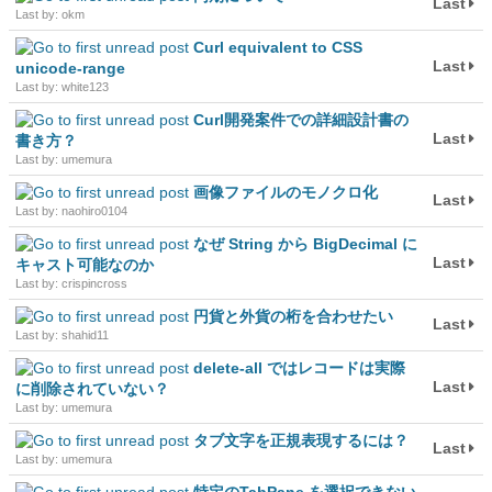
Last
Last by: okm
Curl equivalent to CSS
Last
unicode-range
Last by: white123
Curl開発案件での詳細設計書の
Last
書き方？
Last by: umemura
画像ファイルのモノクロ化
Last
Last by: naohiro0104
なぜ String から BigDecimal に
Last
キャスト可能なのか
Last by: crispincross
円貨と外貨の桁を合わせたい
Last
Last by: shahid11
delete-all ではレコードは実際
Last
に削除されていない？
Last by: umemura
タブ文字を正規表現するには？
Last
Last by: umemura