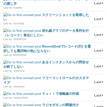
Last
の渡し方
Last by: Kaneko
スクリーンショットを取得した
Last
い
Last by: dyoshida
折れ線グラフのデータ系列を行
Last
（レコード）単位にしたい
Last by: NISHIKIDA
RecordGridでレコード(行) を選
Last
択しても選択時の色にならない
Last by: NISHIKIDA
あるインスタンスからの問合せ
Last
が終了しない
Last by: umemura
ツリーコントロールのカスタマ
Last
イズ
Last by: umemura
Ｃｕｒｌで省略線の作成
Last
Last by: naohiro0104
ラジオボタンの関連付け
Last