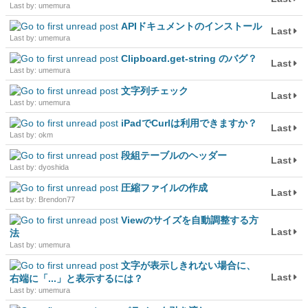
Last by: umemura
APIドキュメントのインストール
Last
Last by: umemura
Clipboard.get-string のバグ？
Last
Last by: umemura
文字列チェック
Last
Last by: umemura
iPadでCurlは利用できますか？
Last
Last by: okm
段組テーブルのヘッダー
Last
Last by: dyoshida
圧縮ファイルの作成
Last
Last by: Brendon77
Viewのサイズを自動調整する方
Last
法
Last by: umemura
文字が表示しきれない場合に、
Last
右端に「...」と表示するには？
Last by: umemura