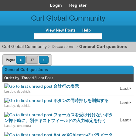
Login
Register
Curl Global Community
View New Posts
Help
Curl Global Community
>
Discussions
>
General Curl questions
Page:
«
17
»
General Curl questions
Order by:
Thread
/
Last Post
合計行の表示
Last
Last by: dyoshida
ボタンの同時押しを制御する
Last
Last by: dyoshida
フォーカスを受け付けないボタ
Last
ン押下時に、別テキストフィールドの入力確定を行う
Last by: umemura
ActiveXObjectへのパラメータ