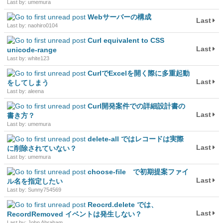
Last by: umemura
Webサーバーの構成
Last
Last by: naohiro0104
Curl equivalent to CSS
Last
unicode-range
Last by: white123
CurlでExcelを開く際に多重起動
Last
をしてしまう
Last by: aleena
Curl開発案件での詳細設計書の
Last
書き方？
Last by: umemura
delete-all ではレコードは実際
Last
に削除されていない？
Last by: umemura
choose-file で初期提案ファイ
Last
ル名を指定したい
Last by: Sunny754569
Reocrd.delete では、
Last
RecordRemoved イベントは発生しない？
Last by: John Abraham