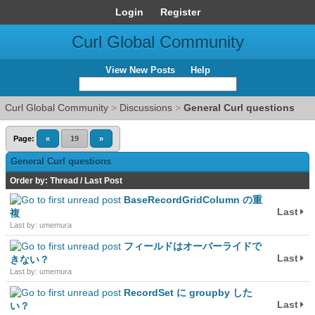
Login
Register
Curl Global Community
View New Posts
Help
Curl Global Community
>
Discussions
>
General Curl questions
Page:
«
19
»
General Curl questions
Order by:
Thread
/
Last Post
BaseRecordGridColumn の重
Last
複
Last by: umemura
フィールドはオーバーライドで
Last
きない？
Last by: umemura
RecordSet に groupby した
Last
い？