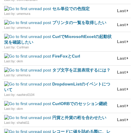
セル単位での色指定
Last
Last by: umemura
プリンタの一覧を取得したい
Last
Last by: umemura
CurlでMicrosoftExcelの起動状
Last
況を確認したい
Last by: Curlman
FireFoxとCurl
Last
Last by: okm
タブ文字を正規表現するには？
Last
Last by: umemura
DropdownListのイベントにつ
Last
いて
Last by: naohiro0104
CurlORBでのセッション継続
Last
Last by: okm
円貨と外貨の桁を合わせたい
Last
Last by: shahid11
レコードに値を詰める際に、レ