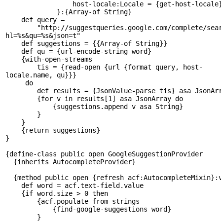
host-locale:Locale = {get-host-locale
}:{Array-of String}
def query =
"http://suggestqueries.google.com/complete/sear
hl=%s&qu=%s&json=t"
def suggestions = {{Array-of String}}
def qu = {url-encode-string word}
{with-open-streams
tis = {read-open {url {format query, host-
locale.name, qu}}}
do
def results = {JsonValue-parse tis} asa JsonAr
{for v in results[1] asa JsonArray do
{suggestions.append v asa String}
}
}
{return suggestions}
}
{define-class public open GoogleSuggestionProvider
{inherits AutocompleteProvider}
{method public open {refresh acf:AutocompleteMixin}:
def word = acf.text-field.value
{if word.size > 0 then
{acf.populate-from-strings
{find-google-suggestions word}
}