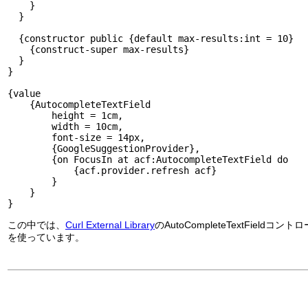
}
}
{constructor public {default max-results:int = 10}
{construct-super max-results}
}
}
{value
{AutocompleteTextField
height = 1cm,
width = 10cm,
font-size = 14px,
{GoogleSuggestionProvider},
{on FocusIn at acf:AutocompleteTextField do
{acf.provider.refresh acf}
}
}
}
この中では、
Curl External Library
のAutoCompleteTextFieldコント
を使っています。