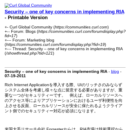
Security – one of key concerns in implementing RIA
- Printable Version
+- Curl Global Community (
https://communities.curl.com
)
+-- Forum: Blogs (
https://communities.curl.com/forumdisplay.php?
fid=17
)
+--- Forum: Marketing blog
(
https://communities.curl.com/forumdisplay.php?fid=19
)
+--- Thread: Security – one of key concerns in implementing RIA
(
/showthread.php?tid=121
)
Security – one of key concerns in implementing RIA
-
blog
-
07-19-2011
Rich Internet Applicationを導入する際、UIのリッチさのみならず
システム全体を考慮し様々な点に留意する必要がありますが、重
要な一つがセキュリティーです。 例えば、ローカルリソースへ
のアクセス等によりアプリケーションにおけるユーザ利便性を向
上させる反面、ローカルリソースが安全に保たれるようクライア
ント側でのセキュリティー対応が必須になります。
米国大手リサーチ会社 Forresterからは、RIA市場は技術選択から