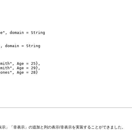
main = String
ain = String
}
h", Age = 25},
h", Age = 29},
s", Age = 28}
表示」「非表示」の追加と列の表示/非表示を実装することができました。