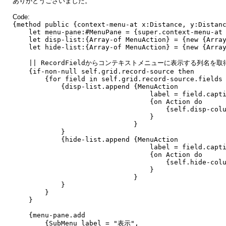
ありがとうございました。
Code:
{method public {context-menu-at x:Distance, y:Distan
let menu-pane:#MenuPane = {super.context-menu-at 
let disp-list:{Array-of MenuAction} = {new {Array
let hide-list:{Array-of MenuAction} = {new {Array
|| RecordFieldからコンテキストメニューに表示する列名を取
{if-non-null self.grid.record-source then
{for field in self.grid.record-source.fields 
{disp-list.append {MenuAction
label = field.captio
{on Action do
{self.disp-columns fiel
}
}
}
{hide-list.append {MenuAction
label = field.captio
{on Action do
{self.hide-columns fiel
}
}
}
}
}
{menu-pane.add
{SubMenu label = "表示",