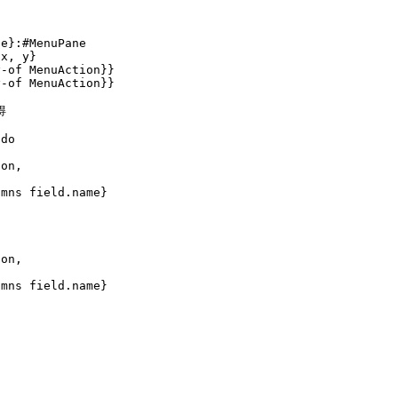
ce}:#MenuPane
x, y}
-of MenuAction}}
-of MenuAction}}
得
do
n,
d.name}
n,
d.name}