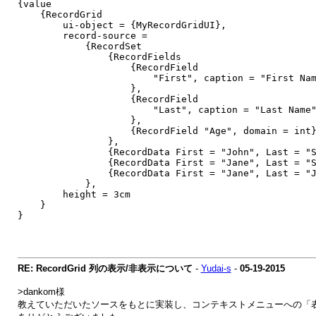
{value
{RecordGrid
ui-object = {MyRecordGridUI},
record-source =
{RecordSet
{RecordFields
{RecordField
"First", caption = "First Name", do
},
{RecordField
"Last", caption = "Last Name", dom
},
{RecordField "Age", domain = int
},
{RecordData First = "John", Last = "Smit
{RecordData First = "Jane", Last = "Smit
{RecordData First = "Jane", Last = "Jone
},
height = 3cm
}
}
RE: RecordGrid 列の表示/非表示について
-
Yudai-s
-
05-19-2015
>dankom様
教えていただいたソースをもとに実装し、コンテキストメニューへの「