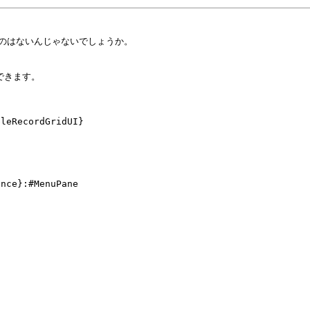
のはないんじゃないでしょうか。
できます。
bleRecordGridUI}
nce}:#MenuPane