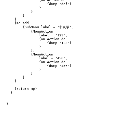
{on Action do
{dump "def"}
}
}
}
}
{mp.add
{SubMenu label = "非表示",
{MenuAction
label = "123",
{on Action do
{dump "123"}
}
},
{MenuAction
label = "456",
{on Action do
{dump "456"}
}
}
}
}
{return mp}
}
}