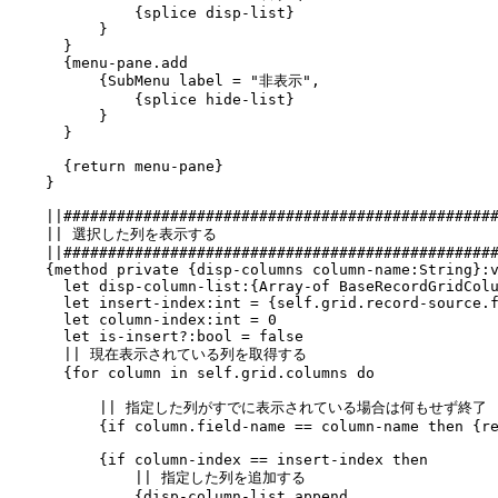
{splice disp-list}
}
}
{menu-pane.add
{SubMenu label = "非表示",
{splice hide-list}
}
}
{return menu-pane}
}
||#################################################
|| 選択した列を表示する
||#################################################
{method private {disp-columns column-name:String}:v
let disp-column-list:{Array-of BaseRecordGridColum
let insert-index:int = {self.grid.record-source.fi
let column-index:int = 0
let is-insert?:bool = false
|| 現在表示されている列を取得する
{for column in self.grid.columns do
|| 指定した列がすでに表示されている場合は何もせず終了
{if column.field-name == column-name then {re
{if column-index == insert-index then
|| 指定した列を追加する
{disp-column-list.append