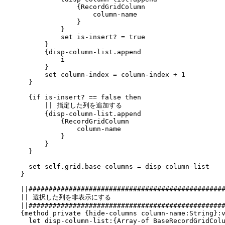
{RecordGridColumn
column-name
}
}
set is-insert? = true
}
{disp-column-list.append
i
}
set column-index = column-index + 1
}
{if is-insert? == false then
|| 指定した列を追加する
{disp-column-list.append
{RecordGridColumn
column-name
}
}
}
set self.grid.base-columns = disp-column-list
}
||#################################################
|| 選択した列を非表示にする
||#################################################
{method private {hide-columns column-name:String}:v
let disp-column-list:{Array-of BaseRecordGridColum