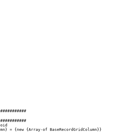
###########
###########
oid
n} = {new {Array-of BaseRecordGridColumn}}