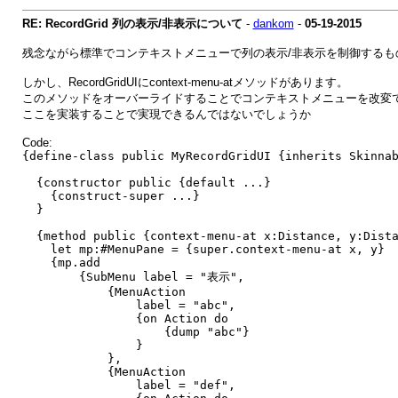
RE: RecordGrid 列の表示/非表示について
-
dankom
-
05-19-2015
残念ながら標準でコンテキストメニューで列の表示/非表示を制御するも
しかし、RecordGridUIにcontext-menu-atメソッドがあります。
このメソッドをオーバーライドすることでコンテキストメニューを改変
ここを実装することで実現できるんではないでしょうか
Code:
{define-class public MyRecordGridUI {inherits Skinna
{constructor public {default ...}
{construct-super ...}
}
{method public {context-menu-at x:Distance, y:Dista
let mp:#MenuPane = {super.context-menu-at x, y}
{mp.add
{SubMenu label = "表示",
{MenuAction
label = "abc",
{on Action do
{dump "abc"}
}
},
{MenuAction
label = "def",