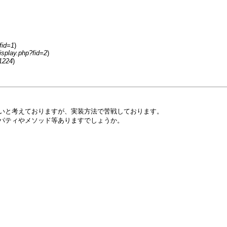
fid=1
)
isplay.php?fid=2
)
1224
)
行いたいと考えておりますが、実装方法で苦戦しております。
パティやメソッド等ありますでしょうか。