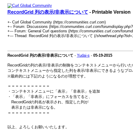
RecordGrid 列の表示/非表示について
- Printable Version
+- Curl Global Community (
https://communities.curl.com
)
+-- Forum: Discussions (
https://communities.curl.com/forumdisplay.php?
+--- Forum: General Curl questions (
https://communities.curl.com/forumd
+--- Thread: RecordGrid 列の表示/非表示について (
/showthread.php?tid=
RecordGrid 列の表示/非表示について
-
Yudai-s
-
05-19-2015
RecordGridの列の表示/非表示の制御をコンテキストメニューから
コンテキストメニューから指定した列を表示/非表示にできるようなプロ
※最終的には下記のようになるのが理想です。
＝＝＝＝＝＝＝＝＝＝＝
・コンテキストメニューに「表示」「非表示」を追加
・「表示」「非表示」にフォーカスを当てると、
RecordGridの列名が表示され、指定した列が
表示または非表示になる。
＝＝＝＝＝＝＝＝＝＝＝
以上、よろしくお願いいたします。