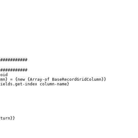
###########
###########
oid
n} = {new {Array-of BaseRecordGridColumn}}
elds.get-index column-name}
turn}}