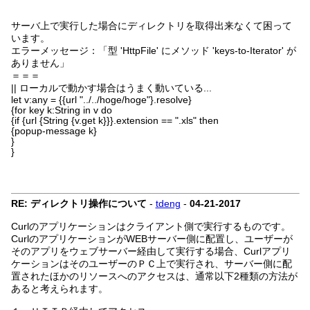
サーバ上で実行した場合にディレクトリを取得出来なくて困って
います。
エラーメッセージ：「型 'HttpFile' にメソッド 'keys-to-Iterator' が
ありません」
＝＝＝
|| ローカルで動かす場合はうまく動いている...
let v:any = {{url "../../hoge/hoge"}.resolve}
{for key k:String in v do
{if {url {String {v.get k}}}.extension == ".xls" then
{popup-message k}
}
}
RE: ディレクトリ操作について
-
tdeng
-
04-21-2017
Curlのアプリケーションはクライアント側で実行するものです。
CurlのアプリケーションがWEBサーバー側に配置し、ユーザーが
そのアプリをウェブサーバー経由して実行する場合、Curlアプリ
ケーションはそのユーザーのＰＣ上で実行され、サーバー側に配
置されたほかのリソースへのアクセスは、通常以下2種類の方法が
あると考えられます。