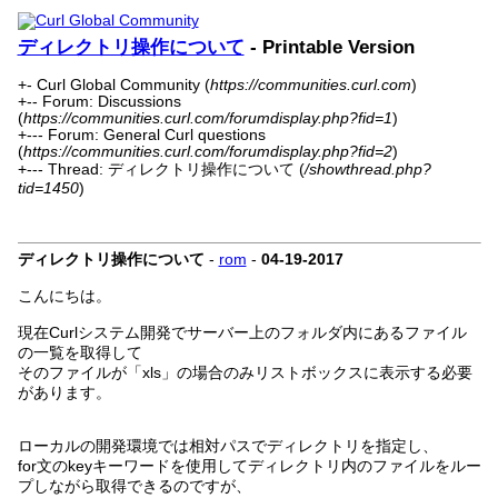
ディレクトリ操作について
- Printable Version
+- Curl Global Community (
https://communities.curl.com
)
+-- Forum: Discussions
(
https://communities.curl.com/forumdisplay.php?fid=1
)
+--- Forum: General Curl questions
(
https://communities.curl.com/forumdisplay.php?fid=2
)
+--- Thread: ディレクトリ操作について (
/showthread.php?
tid=1450
)
ディレクトリ操作について
-
rom
-
04-19-2017
こんにちは。
現在Curlシステム開発でサーバー上のフォルダ内にあるファイル
の一覧を取得して
そのファイルが「xls」の場合のみリストボックスに表示する必要
があります。
ローカルの開発環境では相対パスでディレクトリを指定し、
for文のkeyキーワードを使用してディレクトリ内のファイルをルー
プしながら取得できるのですが、