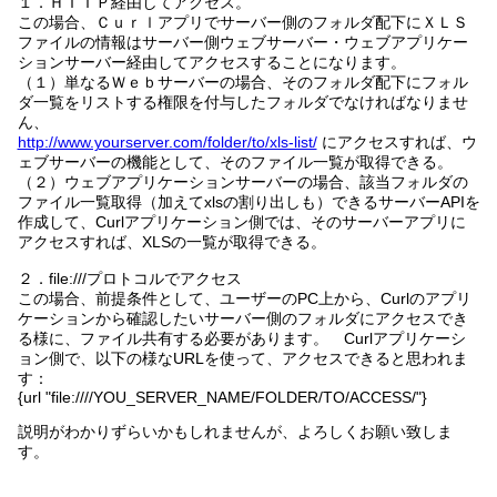
１．ＨＴＴＰ経由してアクセス。
この場合、Ｃｕｒｌアプリでサーバー側のフォルダ配下にＸＬＳ
ファイルの情報はサーバー側ウェブサーバー・ウェブアプリケー
ションサーバー経由してアクセスすることになります。
（１）単なるＷｅｂサーバーの場合、そのフォルダ配下にフォル
ダ一覧をリストする権限を付与したフォルダでなければなりませ
ん、
http://www.yourserver.com/folder/to/xls-list/
にアクセスすれば、ウ
ェブサーバーの機能として、そのファイル一覧が取得できる。
（２）ウェブアプリケーションサーバーの場合、該当フォルダの
ファイル一覧取得（加えてxlsの割り出しも）できるサーバーAPIを
作成して、Curlアプリケーション側では、そのサーバーアプリに
アクセスすれば、XLSの一覧が取得できる。
２．file:///プロトコルでアクセス
この場合、前提条件として、ユーザーのPC上から、Curlのアプリ
ケーションから確認したいサーバー側のフォルダにアクセスでき
る様に、ファイル共有する必要があります。 Curlアプリケーシ
ョン側で、以下の様なURLを使って、アクセスできると思われま
す：
{url "file:////YOU_SERVER_NAME/FOLDER/TO/ACCESS/"}
説明がわかりずらいかもしれませんが、よろしくお願い致しま
す。