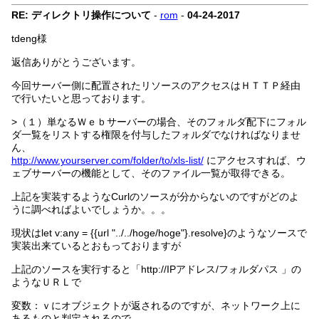
RE: ディレクトリ操作について
-
rom
-
04-24-2017
tdeng様
返信ありがとうございます。
今回サーバー側に配置されたリソースのアクセスはＨＴＴＰ経由
で行いたいと思っております。
>（１）単なるＷｅｂサーバーの場合、そのフォルダ配下にフォル
ダ一覧をリストする権限を付与したフォルダでなければなりませ
ん、
http://www.yourserver.com/folder/to/xls-list/
にアクセスすれば、ウ
ェブサーバーの機能として、そのファイル一覧が取得できる。
上記を実装するようなCurlのソースが分からないのですがどのよ
うに調べればよいでしょうか。。。
現状はlet v:any = {{url "../../hoge/hoge"}.resolve}のようなソースで
実装出来ているとおもっておりますが
上記のソースを実行すると「http://IPアドレス/フォルダパス 」の
ようなＵＲＬで
変数：ｖにオブジェクトが返されるのですが、ネットワーク上に
あるものと判定されるので