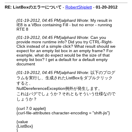
RE: ListBoxのエラーについて
-
RobertShiplett
-
01-20-2012
(01-19-2012, 04:45 PM)
alphard Wrote:
My result in
IE8 is a VBox containing Fill - but no error - running
RTE 8
(01-19-2012, 04:45 PM)
alphard Wrote:
Can you
provide more runtime info? Did you try CTRL-Right-
Click instead of a simple click? What result should we
expect for an empty list box in an empty frame? For
example, what do expect would be the size of that
empty list box? I get a default for a default empty
document
(01-19-2012, 04:45 PM)
alphard Wrote:
以下のプログ
ラムを実行し、生成されたListBoxをダブルクリック
すると、
NullDereferenceException例外が発生します。
これはバグでしょうか？それともそういう仕様なので
しょうか？
{curl 7.0 applet}
{curl-file-attributes character-encoding = "shift-jis"}
{value
{ListBox}
}