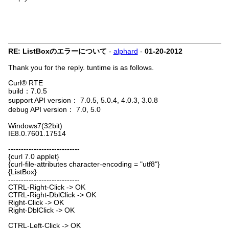
RE: ListBoxのエラーについて
-
alphard
-
01-20-2012
Thank you for the reply. tuntime is as follows.
Curl® RTE
build：7.0.5
support API version： 7.0.5, 5.0.4, 4.0.3, 3.0.8
debug API version： 7.0, 5.0
Windows7(32bit)
IE8.0.7601.17514
----------------------------
{curl 7.0 applet}
{curl-file-attributes character-encoding = "utf8"}
{ListBox}
----------------------------
CTRL-Right-Click -> OK
CTRL-Right-DblClick -> OK
Right-Click -> OK
Right-DblClick -> OK
CTRL-Left-Click -> OK