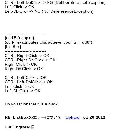
CTRL-Left-DblClick -> NG (NullDereferenceException)
Left-Click -> OK
Left-DblClick -> NG (NullDereferenceException)
----------------------------
{curl 5.0 applet}
{curl-file-attributes character-encoding = "utf8"}
{ListBox}
----------------------------
CTRL-Right-Click -> OK
CTRL-Right-DblClick -> OK
Right-Click -> OK
Right-DblClick -> OK
CTRL-Left-Click -> OK
CTRL-Left-DblClick -> OK
Left-Click -> OK
Left-DblClick -> OK
Do you think that it is a bug?
RE: ListBoxのエラーについて
-
alphard
-
01-20-2012
Curl Engineer様