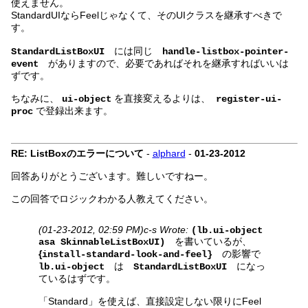
使えません。
StandardUIならFeelじゃなくて、そのUIクラスを継承すべきで
す。
には同じ
StandardListBoxUI
handle-listbox-pointer-
がありますので、必要であればそれを継承すればいいは
event
ずです。
ちなみに、
を直接変えるよりは、
ui-object
register-ui-
で登録出来ます。
proc
RE: ListBoxのエラーについて
-
alphard
-
01-23-2012
回答ありがとうございます。難しいですねー。
この回答でロジックわかる人教えてください。
(01-23-2012, 02:59 PM)
c-s Wrote:
(lb.ui-object
を書いているが、
asa SkinnableListBoxUI)
{
の影響で
install-standard-look-and-feel}
は
になっ
lb.ui-object
StandardListBoxUI
ているはずです。
「Standard」を使えば、直接設定しない限りにFeel