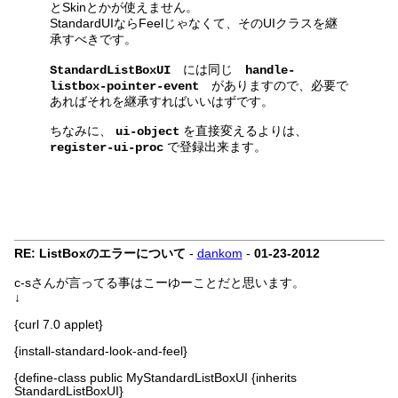
とSkinとかが使えません。
StandardUIならFeelじゃなくて、そのUIクラスを継
承すべきです。
には同じ
StandardListBoxUI
handle-
がありますので、必要で
listbox-pointer-event
あればそれを継承すればいいはずです。
ちなみに、
を直接変えるよりは、
ui-object
で登録出来ます。
register-ui-proc
RE: ListBoxのエラーについて
-
dankom
-
01-23-2012
c-sさんが言ってる事はこーゆーことだと思います。
↓
{curl 7.0 applet}
{install-standard-look-and-feel}
{define-class public MyStandardListBoxUI {inherits
StandardListBoxUI}