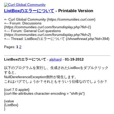
ListBoxのエラーについて
- Printable Version
+- Curl Global Community (
https://communities.curl.com
)
+-- Forum: Discussions
(
https://communities.curl.com/forumdisplay.php?fid=1
)
+--- Forum: General Curl questions
(
https://communities.curl.com/forumdisplay.php?fid=2
)
+--- Thread: ListBoxのエラーについて (
/showthread.php?tid=394
)
Pages:
1
2
ListBoxのエラーについて
-
alphard
-
01-19-2012
以下のプログラムを実行し、生成されたListBoxをダブルクリック
すると、
NullDereferenceException例外が発生します。
これはバグでしょうか？それともそういう仕様なのでしょうか？
{curl 7.0 applet}
{curl-file-attributes character-encoding = "shift-jis"}
{value
{ListBox}
}