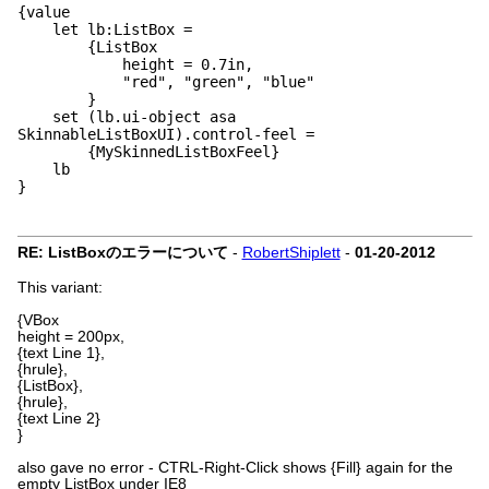
{value
let lb:ListBox =
{ListBox
height = 0.7in,
"red", "green", "blue"
}
set (lb.ui-object asa
SkinnableListBoxUI).control-feel =
{MySkinnedListBoxFeel}
lb
}
RE: ListBoxのエラーについて
-
RobertShiplett
-
01-20-2012
This variant:
{VBox
height = 200px,
{text Line 1},
{hrule},
{ListBox},
{hrule},
{text Line 2}
}
also gave no error - CTRL-Right-Click shows {Fill} again for the
empty ListBox under IE8