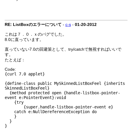
RE: ListBoxのエラーについて
-
c-s
-
01-20-2012
これは７．０．ｘのバグでした。
8.0に直っています。
直っていない7.0の回避策として、try/catchで無視すればいいで
す。
たとえば：
Code:
{curl 7.0 applet}
{define-class public MySkinnedListBoxFeel {inherits
SkinnedListBoxFeel}
{method protected open {handle-listbox-pointer-
event e:PointerEvent}:void
{try
{super.handle-listbox-pointer-event e}
catch e:NullDereferenceException do
}
}
}