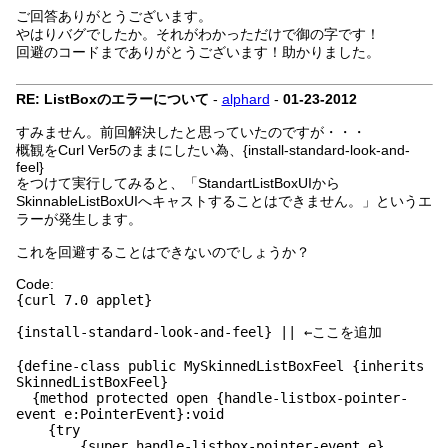
ご回答ありがとうございます。
やはりバグでしたか。それがわかっただけで御の字です！
回避のコードまでありがとうございます！助かりました。
RE: ListBoxのエラーについて
-
alphard
-
01-23-2012
すみません。前回解決したと思っていたのですが・・・
概観をCurl Ver5のままにしたい為、{install-standard-look-and-
feel}
をつけて実行してみると、「StandartListBoxUIから
SkinnableListBoxUIへキャストすることはできません。」というエ
ラーが発生します。
これを回避することはできないのでしょうか？
Code:
{curl 7.0 applet}
{install-standard-look-and-feel} || ←ここを追加
{define-class public MySkinnedListBoxFeel {inherits
SkinnedListBoxFeel}
{method protected open {handle-listbox-pointer-
event e:PointerEvent}:void
{try
{super.handle-listbox-pointer-event e}