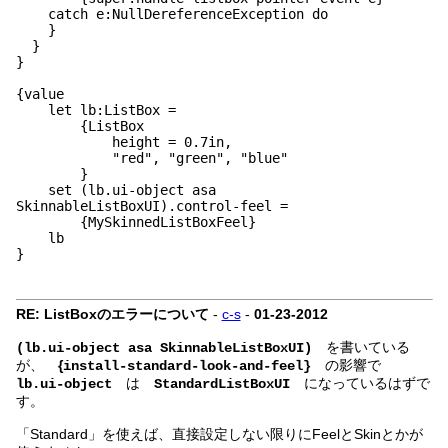
catch e:NullDereferenceException do
}
}
}
{value
let lb:ListBox =
{ListBox
height = 0.7in,
"red", "green", "blue"
}
set (lb.ui-object asa
SkinnableListBoxUI).control-feel =
{MySkinnedListBoxFeel}
lb
}
RE: ListBoxのエラーについて
-
c-s
-
01-23-2012
を書いている
(lb.ui-object asa SkinnableListBoxUI)
が、
{
の影響で
install-standard-look-and-feel}
は
になっているはずで
lb.ui-object
StandardListBoxUI
す。
「Standard」を使えば、直接設定しない限りにFeelとSkinとかが