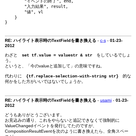
"イベントの終了", end,
"入力結果", result,
"値", vl
}
}
RE: ハイライト表示時のTextFieldを書き換える
-
c-s
-
01-23-
2012
わざと
をしているでしょ
set tf.value = valuestr & str
う。
というと、「今のvalueと追加して」の意味ですね。
代わりに
{tf.replace-selection-with-string str}
的な
をした方がいいではないでしょうか。
何か
RE: ハイライト表示時のTextFieldを書き換える
-
usami
-
01-23-
2012
どうもありがとうございます。
お見込みの通り、これをやらないと追記できなくて強制的に
ValueChangedイベントを発行してたのですが、
CompositionResultEventを次のように書き換えたら、全角スペー