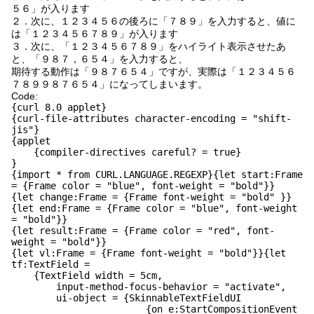
５６」が入ります
２．次に、１２３４５６の後ろに「７８９」を入力すると、値に
は「１２３４５６７８９」が入ります
３．次に、「１２３４５６７８９」をハイライト表示させたあ
と、「９８７，６５４」を入力すると、
期待する動作は「９８７６５４」ですが、実際は「１２３４５６
７８９９８７６５４」になってしまいます。
Code:
{curl 8.0 applet}
{curl-file-attributes character-encoding = "shift-
jis"}
{applet
{compiler-directives careful? = true}
}
{import * from CURL.LANGUAGE.REGEXP}{let start:Frame
= {Frame color = "blue", font-weight = "bold"}}
{let change:Frame = {Frame font-weight = "bold" }}
{let end:Frame = {Frame color = "blue", font-weight
= "bold"}}
{let result:Frame = {Frame color = "red", font-
weight = "bold"}}
{let vl:Frame = {Frame font-weight = "bold"}}{let
tf:TextField =
{TextField width = 5cm,
input-method-focus-behavior = "activate",
ui-object = {SkinnableTextFieldUI
{on e:StartCompositionEvent