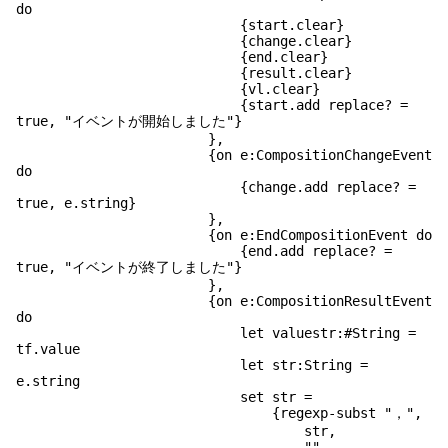
do
{start.clear}
{change.clear}
{end.clear}
{result.clear}
{vl.clear}
{start.add replace? =
true, "イベントが開始しました"}
},
{on e:CompositionChangeEvent
do
{change.add replace? =
true, e.string}
},
{on e:EndCompositionEvent do
{end.add replace? =
true, "イベントが終了しました"}
},
{on e:CompositionResultEvent
do
let valuestr:#String =
tf.value
let str:String =
e.string
set str =
{regexp-subst "，",
str,
"",