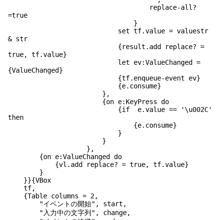
replace-all?
=true
}
set tf.value = valuestr
& str
{result.add replace? =
true, tf.value}
let ev:ValueChanged =
{ValueChanged}
{tf.enqueue-event ev}
{e.consume}
},
{on e:KeyPress do
{if e.value == '\u002C'
then
{e.consume}
}
}
},
{on e:ValueChanged do
{vl.add replace? = true, tf.value}
}
}}{VBox
tf,
{Table columns = 2,
"イベントの開始", start,
"入力中の文字列", change,