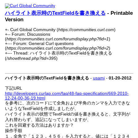
ハイライト表示時のTextFieldを書き換える
- Printable
Version
+- Curl Global Community (
https://communities.curl.com
)
+-- Forum: Discussions
(
https://communities.curl.com/forumdisplay.php?fid=1
)
+--- Forum: General Curl questions
(
https://communities.curl.com/forumdisplay.php?fid=2
)
+--- Thread: ハイライト表示時のTextFieldを書き換える
(
/showthread.php?tid=395
)
ハイライト表示時のTextFieldを書き換える
-
usami
-
01-20-2012
下記URL
http://developers.curlap.com/faq/48-faq-specification/669-2010-
12-24-00-36-19.html
を参考に、次のコードにて全角および半角のカンマを入力できな
いようなTextFieldを作成しましたが、
ハイライト表示の状態でTextFieldの値を書き換えると、文字列が
入れ替わらず、追記になってしまいますが、
これを回避する方法はありますか？
操作手順
１．全角で「１２３，４５６」を入力すると、値には「１２３４