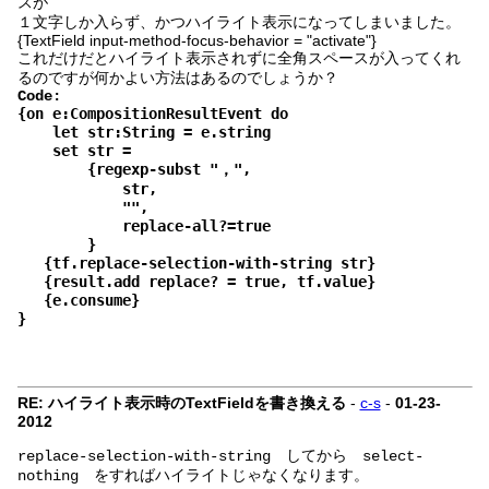
スが
１文字しか入らず、かつハイライト表示になってしまいました。
{TextField input-method-focus-behavior = "activate"}
これだけだとハイライト表示されずに全角スペースが入ってくれ
るのですが何かよい方法はあるのでしょうか？
Code:
{on e:CompositionResultEvent do
let str:String = e.string
set str =
{regexp-subst "，",
str,
"",
replace-all?=true
}
{tf.replace-selection-with-string str}
{result.add replace? = true, tf.value}
{e.consume}
}
RE: ハイライト表示時のTextFieldを書き換える
-
c-s
-
01-23-
2012
してから
replace-selection-with-string
select-
をすればハイライトじゃなくなります。
nothing