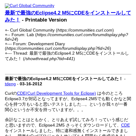
最新で最強のEclipse4.2 M5にCDEをインストールして
みた！
- Printable Version
+- Curl Global Community (
https://communities.curl.com
)
+-- Forum: Lab (
https://communities.curl.com/forumdisplay.php?
fid=24
)
+--- Forum: Development Diary
(
https://communities.curl.com/forumdisplay.php?fid=26
)
+--- Thread: 最新で最強のEclipse4.2 M5にCDEをインストールし
てみた！ (
/showthread.php?tid=441
)
最新で最強のEclipse4.2 M5にCDEをインストールしてみた！
-
tdeng
-
03-16-2012
Curlの
CDE(Curl Development Tools for Eclipse)
は今のところ
Eclipse3.7が対応となってますが、Eclipse4.2M5でも動くかなと関
心を持つ方もいると思いテストしました...。というか我々が一番
関心というか不安を持っていますが。。。
余計なことはともかく、とりあえず試してみろ！っていう感じだ
と思いますので、Eclipse4.2M5 さっそくダウンロードして、
CDE
をインストールしました。特に違和感無くインストールできまし