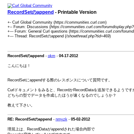
RecordSetのappend
- Printable Version
+- Curl Global Community (
https://communities.curl.com
)
+-- Forum: Discussions (
https://communities.curl.com/forumdisplay.php?
+--- Forum: General Curl questions (
https://communities.curl.com/forumd
+--- Thread: RecordSetのappend (
/showthread.php?tid=469
)
RecordSetのappend
-
okm
-
04-17-2012
こんにちは！
RecordSetにappendする際のレスポンスについて質問です。
Curlドキュメントをみると、RecordかRecordDataを追加できるようで
どちらの型でデータを作成したほうが速くなるのでしょうか？
教えて下さい。
RE: RecordSetのappend
-
nmyzk
-
05-02-2012
理屈上は、RecordDataがappendされた場合内部で