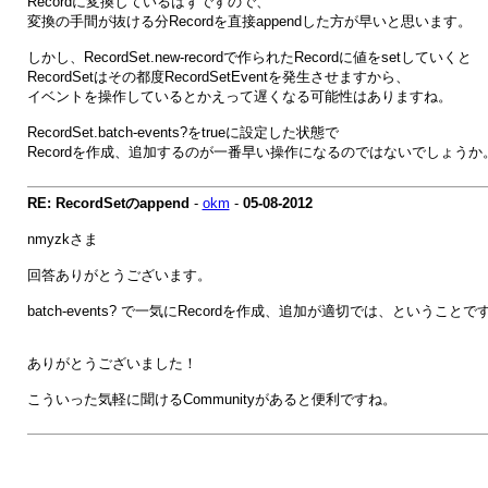
Recordに変換しているはずですので、
変換の手間が抜ける分Recordを直接appendした方が早いと思います。
しかし、RecordSet.new-recordで作られたRecordに値をsetしていくと
RecordSetはその都度RecordSetEventを発生させますから、
イベントを操作しているとかえって遅くなる可能性はありますね。
RecordSet.batch-events?をtrueに設定した状態で
Recordを作成、追加するのが一番早い操作になるのではないでしょうか
RE: RecordSetのappend
-
okm
-
05-08-2012
nmyzkさま
回答ありがとうございます。
batch-events? で一気にRecordを作成、追加が適切では、ということで
ありがとうございました！
こういった気軽に聞けるCommunityがあると便利ですね。