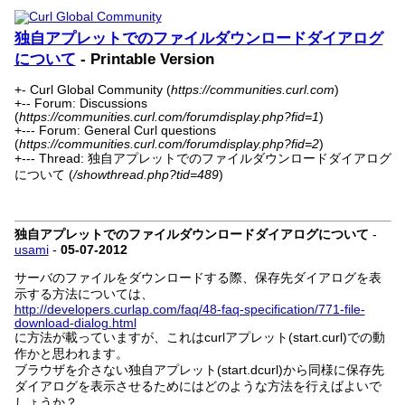
独自アプレットでのファイルダウンロードダイアログ
について
- Printable Version
+- Curl Global Community (
https://communities.curl.com
)
+-- Forum: Discussions
(
https://communities.curl.com/forumdisplay.php?fid=1
)
+--- Forum: General Curl questions
(
https://communities.curl.com/forumdisplay.php?fid=2
)
+--- Thread: 独自アプレットでのファイルダウンロードダイアログ
について (
/showthread.php?tid=489
)
独自アプレットでのファイルダウンロードダイアログについて
-
usami
-
05-07-2012
サーバのファイルをダウンロードする際、保存先ダイアログを表
示する方法については、
http://developers.curlap.com/faq/48-faq-specification/771-file-
download-dialog.html
に方法が載っていますが、これはcurlアプレット(start.curl)での動
作かと思われます。
ブラウザを介さない独自アプレット(start.dcurl)から同様に保存先
ダイアログを表示させるためにはどのような方法を行えばよいで
しょうか？