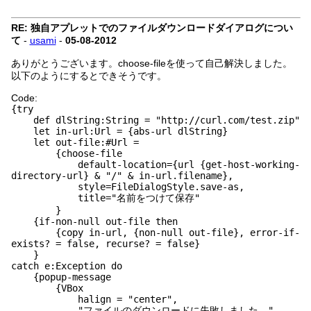
RE: 独自アプレットでのファイルダウンロードダイアログについ
て
-
usami
-
05-08-2012
ありがとうございます。choose-fileを使って自己解決しました。
以下のようにするとできそうです。
Code:
{try
def dlString:String = "http://curl.com/test.zip"
let in-url:Url = {abs-url dlString}
let out-file:#Url =
{choose-file
default-location={url {get-host-working-
directory-url} & "/" & in-url.filename},
style=FileDialogStyle.save-as,
title="名前をつけて保存"
}
{if-non-null out-file then
{copy in-url, {non-null out-file}, error-if-
exists? = false, recurse? = false}
}
catch e:Exception do
{popup-message
{VBox
halign = "center",
"ファイルのダウンロードに失敗しました。",