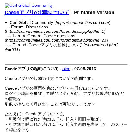
Caedeアプリの起動について
- Printable Version
+- Curl Global Community (
https://communities.curl.com
)
+-- Forum: Discussions
(
https://communities.curl.com/forumdisplay.php?fid=1
)
+--- Forum: General Caede questions
(
https://communities.curl.com/forumdisplay.php?fid=23
)
+--- Thread: Caedeアプリの起動について (
/showthread.php?
tid=931
)
Caedeアプリの起動について
-
okm
-
07-08-2013
Caedeアプリの起動の仕方についての質問です。
Caedeアプリの画面を他のアプリから呼び出したいです。
ログイン認証を飛ばして呼び出すために、アプリ起動時にIDなど
の情報を
引数で持たせて呼び出すことは可能でしょうか？
たとえば、Caedeアプリの中で、
・引数付で呼ばれた時はID/ﾊﾟｽﾜｰﾄﾞ入力画面を飛ばす
・引数無で呼ばれた時はID/ﾊﾟｽﾜｰﾄﾞ入力画面を表示して、パスワー
ド認証を行う