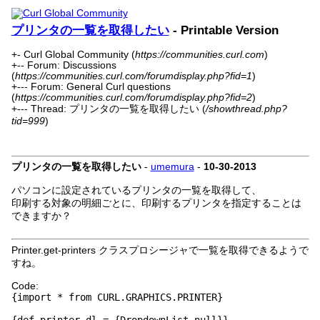
プリンタの一覧を取得したい
- Printable Version
+- Curl Global Community (
https://communities.curl.com
)
+-- Forum: Discussions
(
https://communities.curl.com/forumdisplay.php?fid=1
)
+--- Forum: General Curl questions
(
https://communities.curl.com/forumdisplay.php?fid=2
)
+--- Thread: プリンタの一覧を取得したい (
/showthread.php?
tid=999
)
プリンタの一覧を取得したい
-
umemura
-
10-30-2013
パソコンに設定されているプリンタの一覧を取得して、
印刷する対象の明細ごとに、印刷するプリンタを指定することは
できますか？
Printer.get-printers クラスプロシージャで一覧を取得できるようで
すね。
Code:
{import * from CURL.GRAPHICS.PRINTER}