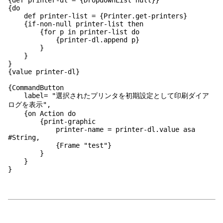
{def printer-dl = {DropdownList null}}
{do
def printer-list = {Printer.get-printers}
{if-non-null printer-list then
{for p in printer-list do
{printer-dl.append p}
}
}
}
{value printer-dl}
{CommandButton
label= "選択されたプリンタを初期設定として印刷ダイア
ログを表示",
{on Action do
{print-graphic
printer-name = printer-dl.value asa
#String,
{Frame "test"}
}
}
}