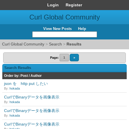
Login
Register
Curl Global Community
View New Posts
Help
Curl Global Community
>
Search
>
Results
Page:
1
»
Search Results
Order by:
Post
/
Author
json を http put したい
By:
hokada
CurlでBinaryデータを画像表示
By:
hokada
CurlでBinaryデータを画像表示
By:
hokada
CurlでBinaryデータを画像表示