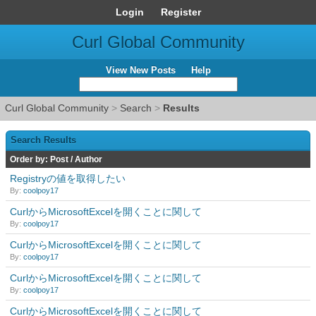
Login
Register
Curl Global Community
View New Posts
Help
Curl Global Community
>
Search
>
Results
Search Results
Order by:
Post
/
Author
Registryの値を取得したい
By:
coolpoy17
CurlからMicrosoftExcelを開くことに関して
By:
coolpoy17
CurlからMicrosoftExcelを開くことに関して
By:
coolpoy17
CurlからMicrosoftExcelを開くことに関して
By:
coolpoy17
CurlからMicrosoftExcelを開くことに関して