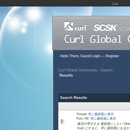
Curl
Hello There, Guest!
Login
—
Register
Curl Global Community
›
Search
Results
Search Results
Thread:
常に最前面に表示
Post:
RE: 常に最前面に表示
復活の帝王さま 最前面にしたい Viewで Vie
true} にすると、常に最前面になるかとお