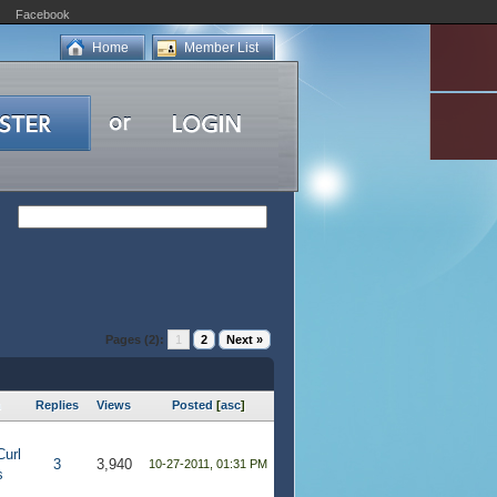
Facebook
Home
Member List
Pages (2):
1
2
Next »
m
Replies
Views
Posted
[
asc
]
Curl
3
3,940
10-27-2011, 01:31 PM
s