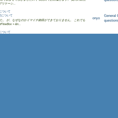
リケーシ...
更について
列変更について
General 
onyo
ました。 が、なぜなのかイマイチ納得ができておりません。 これでも
question
lowBox = &n...
更について
について
General 
onyo
もしれませんが・・・ TextFlowBoxの文字列を変更する必要が
question
tFlowBox.add を使うのが�...
更について
変更について
General 
onyo
を設定し直しても更新されません 当にここにハマっておりました。 なるほど。
question
、プロシー...
で動いているか
で動�...
General 
onyo
したい場合は kino様のとおりだと思います。 複数インストールされ
question
ている�...
コンテナについて
ンテナ�...
General 
onyo
みましたが、 なにぶん私が作成した VLE拡張機能の Version は 4.0
question
するかはわかりま�...
コンテナについて