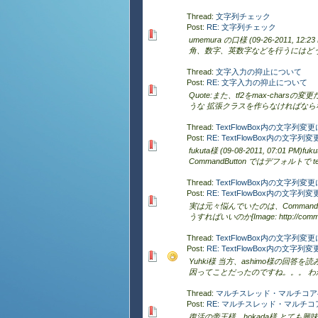
Thread:
文字列チェック
Post:
RE: 文字列チェック
umemura の口様 (09-26-2011, 
角、数字、英数字などを行うにはどう
Thread:
文字入力の抑止について
Post:
RE: 文字入力の抑止について
Quote:また、tf2をmax-chars
うな 拡張クラスを作らなければならな
Thread:
TextFlowBox内の文字列変
Post:
RE: TextFlowBox内の文字
fukuta様 (09-08-2011, 07:01 PM)
CommandButton ではデフォルトで text-b
Thread:
TextFlowBox内の文字列変
Post:
RE: TextFlowBox内の文字
実は元々悩んでいたのは、Command
うすればいいのか[Image: http://communit
Thread:
TextFlowBox内の文字列変
Post:
RE: TextFlowBox内の文字
Yuhki様 当方、ashimo様の回
因ってことだったのですね。。。 わか
Thread:
マルチスレッド・マルチコア
Post:
RE: マルチスレッド・マルチコア
復活の帝王様、hokada様 とても