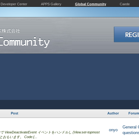
Developer Center
APPS Gallery
Global Community
Caede
Post
Author
Foru
General 
onyo
wDeactivateEvent イベントをハンドルし {View.set-topmost
question
もいます。 Code:{...