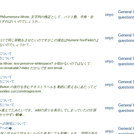
General 
onyo
12:23 PM)umemura Wrote: 文字列の検証として、バイト数、半角・全
question
すればいいのでしょうか...
General 
onyo
の変更だけで同じ挙動をさせたいのですがこの場合はNumericTextFieldのよ
question
いのでしょうか？...
更について
列変更について
General 
onyo
fukuta Wrote: text-preserve-whitespace? が効かないのではなくて、
question
reakable?=false だからです text-break...
更について
列変更について
General 
onyo
Button の改行を含むテキストラベルを 動的に変えるにあたってど
question
ies.curl.com/images/smi...
更について
列変更について
General 
onyo
答を読み違えてたみたいです。 addの戻りを表示してしまっていたのが原
question
りやすい解�...
への対応について
への�...
General 
onyo
興味深く読ませて頂きましたので 私見にてお邪魔します。 質問の原点
question