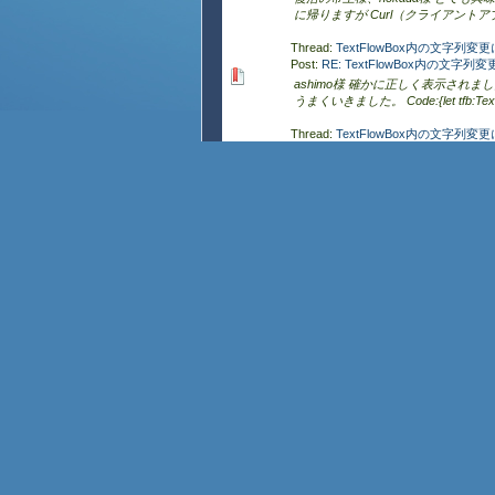
に帰りますが Curl（クライアントアプ
Thread:
TextFlowBox内の文字列変
Post:
RE: TextFlowBox内の文字
ashimo様 確かに正しく表示され
うまくいきました。 Code:{let tfb:TextF
Thread:
TextFlowBox内の文字列変
Post:
TextFlowBox内の文字列変更
ひょっとしたらすごく簡単なことなのか
あるとき TextFlowBox.clear 後 Tex
Thread:
RecordGridのカラム名変
Post:
RE: RecordGridのカラム名
Yuhki 様 >make-header
ローカルオプション故ですね。 因みに
Thread:
アプレットがどのバージョン
Post:
RE: アプレットがどのバージョン
keita様 アプレットの実行中に取得
ている状況で、 どのバージョンで動い
Thread:
VLE拡張機能 レイアウト
Post:
RE: VLE拡張機能 レイアウトコ
okm 様 一応、Ver7.0のソースも見て
ですから お使いの Version に適合
Thread:
VLE拡張機能 レイアウト