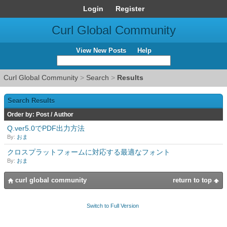
Login
Register
Curl Global Community
View New Posts
Help
Curl Global Community
>
Search
>
Results
Search Results
Order by:
Post
/
Author
Q.ver5.0でPDF出力方法
By:
おま
クロスプラットフォームに対応する最適なフォント
By:
おま
curl global community
return to top
Switch to Full Version