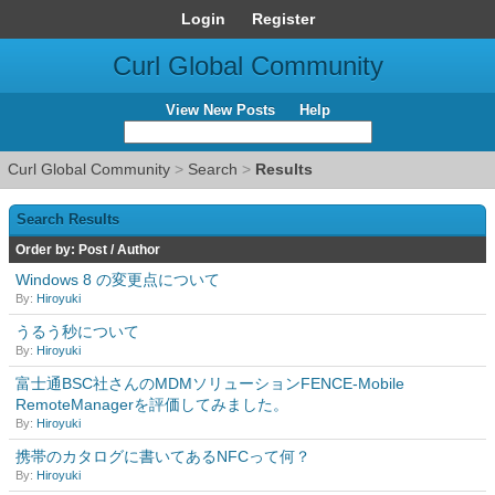
Login
Register
Curl Global Community
View New Posts
Help
Curl Global Community
>
Search
>
Results
Search Results
Order by:
Post
/
Author
Windows 8 の変更点について
By:
Hiroyuki
うるう秒について
By:
Hiroyuki
富士通BSC社さんのMDMソリューションFENCE-Mobile
RemoteManagerを評価してみました。
By:
Hiroyuki
携帯のカタログに書いてあるNFCって何？
By:
Hiroyuki