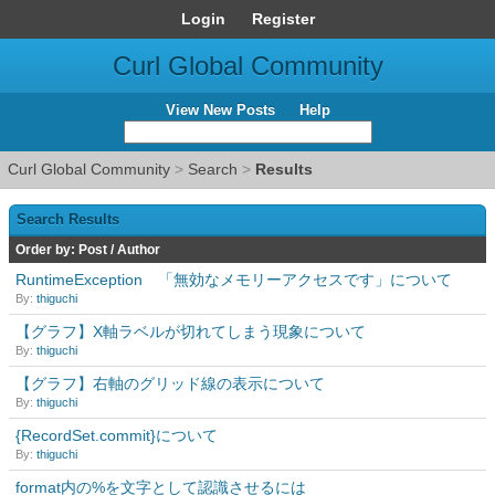
Login
Register
Curl Global Community
View New Posts
Help
Curl Global Community
>
Search
>
Results
Search Results
Order by:
Post
/
Author
RuntimeException 「無効なメモリーアクセスです」について
By:
thiguchi
【グラフ】X軸ラベルが切れてしまう現象について
By:
thiguchi
【グラフ】右軸のグリッド線の表示について
By:
thiguchi
{RecordSet.commit}について
By:
thiguchi
format内の%を文字として認識させるには