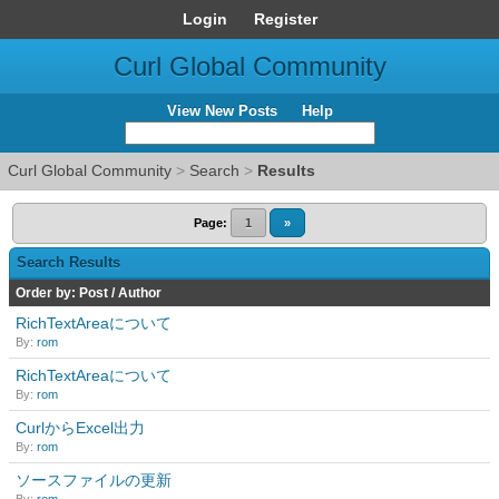
Login
Register
Curl Global Community
View New Posts
Help
Curl Global Community
>
Search
>
Results
Page:
1
»
Search Results
Order by:
Post
/
Author
RichTextAreaについて
By:
rom
RichTextAreaについて
By:
rom
CurlからExcel出力
By:
rom
ソースファイルの更新