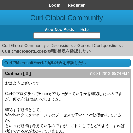
Login
Register
Curl Global Community
View New Posts
Help
Curl Global Community
>
Discussions
>
General Curl questions
>
CurlでMicrosoftExcelの起動状況を確認したい
CurlでMicrosoftExcelの起動状況を確認したい
Curlman
[
0
]
(10-31-2013, 05:24 AM )
おはようございます
CurlのプログラムでExcelが立ち上がっているかを確認したいのです
が、何か方法は無いでしょうか。
確認する観点として、
Windowsタスクマネージャのプロセスで[Excel.exe]が動作している
か、
といった観点は考えているのですが、これにしてもどのようにすれば
検知できるかがわかっていません。