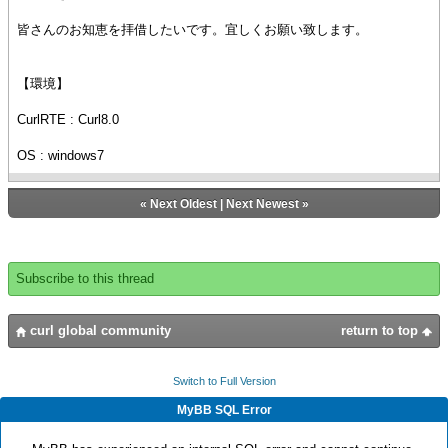
皆さんのお知恵を拝借したいです。宜しくお願い致します。
【環境】
CurlRTE : Curl8.0
OS : windows7
«
Next Oldest
|
Next Newest
»
Subscribe to this thread
curl global community
return to top
Switch to Full Version
MyBB SQL Error