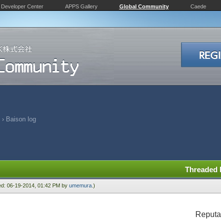
Developer Center
APPS Gallery
Global Community
Caede
›
Baison log
Threaded
ied: 06-19-2014, 01:42 PM by
umemura
.)
Reputa