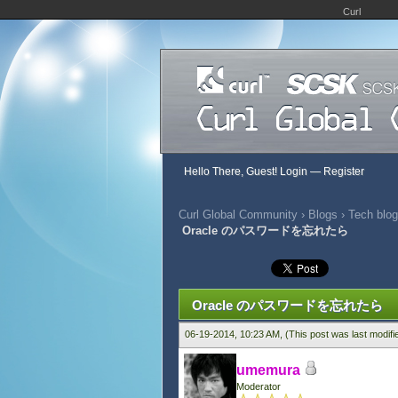
Curl
Hello There, Guest!
Login
—
Register
Curl Global Community
›
Blogs
›
Tech blog
Oracle のパスワードを忘れたら
0 Vote(s) - 0 Average
1
2
3
4
5
Oracle のパスワードを忘れたら
06-19-2014, 10:23 AM,
(This post was last modif
umemura
Moderator