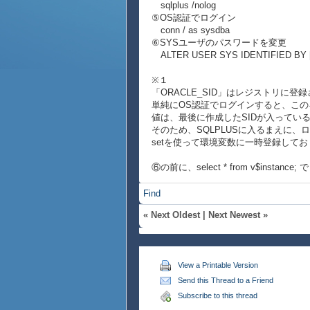
sqlplus /nolog
⑤OS認証でログイン
conn / as sysdba
⑥SYSユーザのパスワードを変更
ALTER USER SYS IDENTIFIED BY [n
※１
「ORACLE_SID」はレジストリに登
単純にOS認証でログインすると、この
値は、最後に作成したSIDが入ってい
そのため、SQLPLUSに入るまえに、
setを使って環境変数に一時登録して
⑥の前に、select * from v$ins
Find
«
Next Oldest
|
Next Newest
»
View a Printable Version
Send this Thread to a Friend
Subscribe to this thread