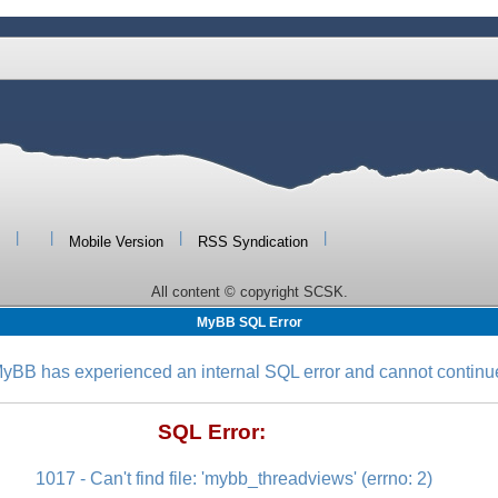
|
|
|
|
Mobile Version
RSS Syndication
All content © copyright SCSK.
MyBB SQL Error
yBB has experienced an internal SQL error and cannot continu
SQL Error:
1017 - Can't find file: 'mybb_threadviews' (errno: 2)