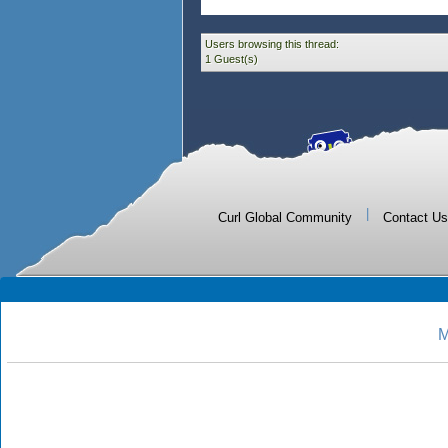
Users browsing this thread:
1 Guest(s)
|
Curl Global Community
Contact Us
M