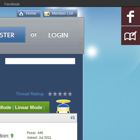
Facebook
Home
Member List
Thread Rating:
 Mode
|
Linear Mode
|
#1
Posts: 445
tion:
9
Joined: Jul 2011