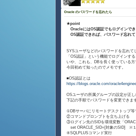
Oracle のパスワードを忘れたら
★point
OracleにはOS認証でもログインで
OS認証できれば、パスワード忘れて
SYSユーザなどのパスワードを忘れて
「OS認証」という機能でログインす
いや、これも、DBを長く使っている
今回初めて知ったのでメモです。
■OS認証とは
https://blogs.oracle.com/oracle4engine
OSユーザの所属グループの設定が正し
下記の手順でパスワードを変更できま
①DBサーバにリモートデスクトップ等
②コマンドプロンプトを立ち上げる
③ログイン先のSIDを環境変数「ORACL
set ORACLE_SID=[対象のSID] ※
④SQLPLUSコマンド実行