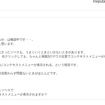
Reputa
rmal",
e do
 d.x, d.y}
るか、は確認中です・・。
と思います。
ださったソースも、うまくいくときといかないときがあります。
させ、右クリックしても、ちゃんと画面2のマウス位置でコンテキストメニュー
ews",
sual do
面1にコンテキストメニューが表示される。という状況です。
0
get-displays} do
状況変わらず問題ないときがほとんどです。
no, d}
たソースで
テキストメニューが表示されますか？