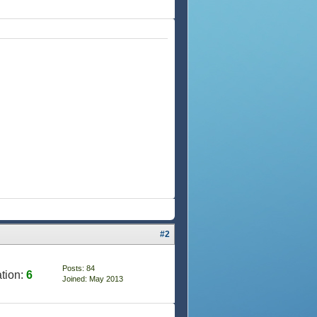
#2
Posts: 84
tion:
6
Joined: May 2013