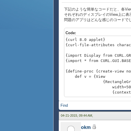
下記のような簡単なコードだと、各Vi
それぞれのディスプレイのView上に
問題のアプリはどんな感じのコードで
Code:
{curl 8.0 applet}
{curl-file-attributes charac
{import Display from CURL.GR
{import * from CURL.GUI.BASE
{define-proc {create-view no
def v = {View
{RectangleGrap
width=50mm, hei
{context-po
menu-pan
{MenuP
Find
{MenuAc
label="Dis
04-21-2015, 09:44 AM,
okm
}