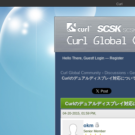
Curl
Hello There, Guest!
Login
—
Register
Curl Global Community
›
Discussions
›
Gen
Curlのデュアルディスプレイ対応につい
317 Vote(s) - 2.68 Average
1
2
3
4
5
Curlのデュアルディスプレイ対応
04-20-2015, 01:59 PM,
okm
Senior Member