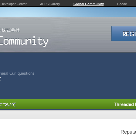
Developer Center
APPS Gallery
Global Community
Caede
eral Curl questions
て
について
Threaded
Reputa