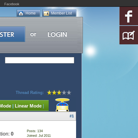
Facebook
Home
Member List
Thread Rating:
 Mode
|
Linear Mode
|
#1
Posts: 134
tion:
0
Joined: Jul 2011