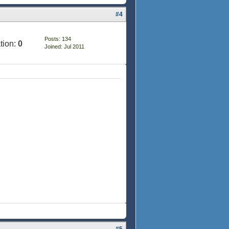
#4
Posts: 134
tion:
0
Joined: Jul 2011