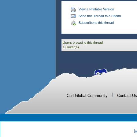
View a Printable Version
Send this Thread to a Friend
Subscribe to this thread
Users browsing this thread:
1 Guest(s)
|
Curl Global Community
Contact Us
M