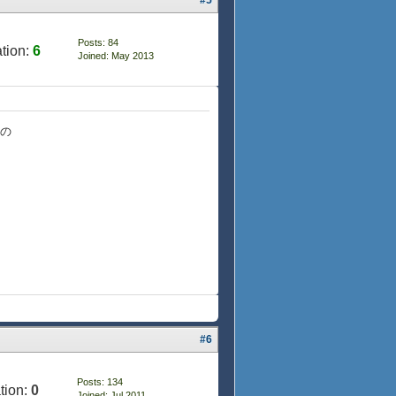
#5
Posts: 84
tion:
6
Joined: May 2013
ウの
#6
Posts: 134
tion:
0
Joined: Jul 2011