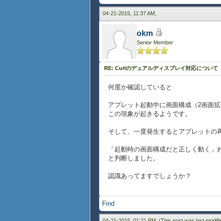
{exit}
04-21-2015, 11:37 AM,
}
}
okm
Senior Member
RE: Curlのデュアルディスプレイ対応について
何度か確認していると
アプレット起動中に画面構成（2画面
この現象が起きるようです。
そして、一度発生するとアプレットの
「起動時の画面構成だと正しく動く」
と判断しました。
認識あってますでしょうか？
Find
04-21-2015, 01:21 PM,
(This post was last modif