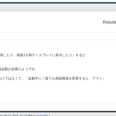
Reputa
拡張したり、画面1を両ディスプレイに表示したり）すると
再起動が必要のようです。
わけではなくて、「起動中に一度でも画面構成を変更すると、アウト」
ied: 04-21-2015, 01:22 PM by
dyoshida
.)