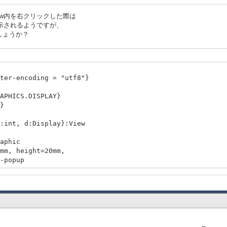
ew内を右クリックした際は
表示されるようですが、
しょうか？
ter-encoding = "utf8"}
APHICS.DISPLAY}
}
:int, d:Display}:View
hic
ght=20mm,
pup
e =
ane
tion
play" & no
}
}