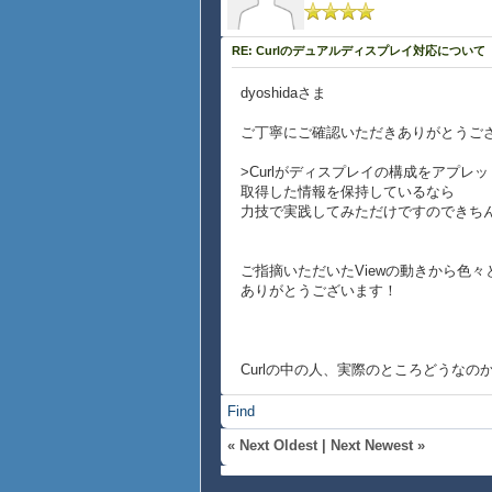
RE: Curlのデュアルディスプレイ対応について
dyoshidaさま
ご丁寧にご確認いただきありがとうご
>Curlがディスプレイの構成をアプ
取得した情報を保持しているなら
力技で実践してみただけですのできち
ご指摘いただいたViewの動きから色
ありがとうございます！
Curlの中の人、実際のところどうな
Find
«
Next Oldest
|
Next Newest
»