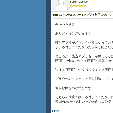
Senior Member
},
visibility = "no
{on WindowClos
RE: Curlのデュアルディスプレイ対応について
{exit}
}
dyoshidaさま
}
{v.set-window-position
ありがとうございます！
{return v}
}
該当アプリがどういう作りになってい
が、添付してくださった現象と同じだ
{View
{Frame
ところが、該当アプリも、添付してく
{CommandButton
画面1でViewを作って画面2へ移動
label = "Create Vi
{on Action at v:Vi
”まれに”画面2で右クリックすると画
let no:int = 
{for d in {Display.
ブラウザのキャッシュ等を削除しても
{inc no}
{create-view 
何が原因なのかつかめず。
}
}
そちらの環境では、添付してくださっ
}
毎回Viewを作成した方の画面にコン
},
visibility = "normal",
Find
{on WindowClose do