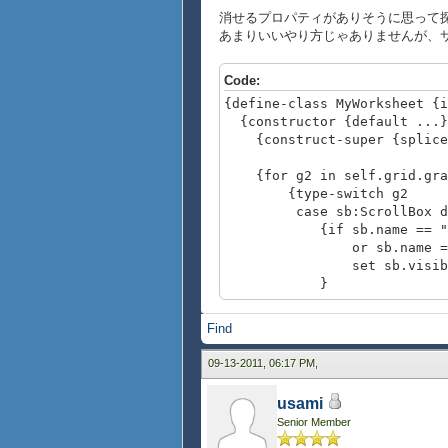
消せるプロパティがありそうに思って
あまりいいやり方じゃありませんが、
Code:
{define-class MyWorksheet {i
{constructor {default ...}
{construct-super {splice
{for g2 in self.grid.grap
{type-switch g2
case sb:ScrollBox d
{if sb.name == "top
or sb.name == "lef
set sb.visible? 
}
}
}
Find
}
}
09-13-2011, 06:17 PM,
{def ws = {MyWorksheet 40 , 
usami
{widths 47pt, 42pt, 34
Senior Member
background = "white"
}