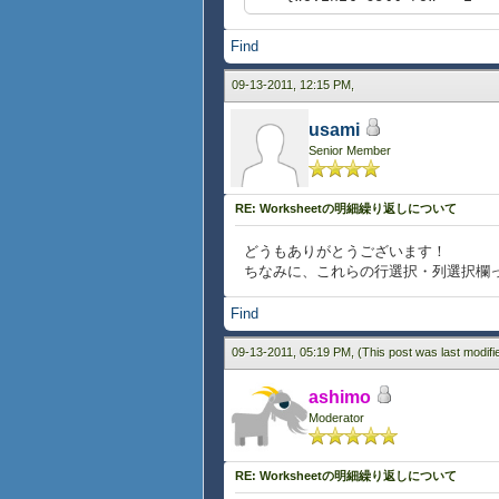
},
""}}
{ws.init-cell row = i * 4 
Find
row = 2, row-height = 20pt, 
""}}
{display-cell
{ws.init-cell row = i * 4 +
09-13-2011, 12:15 PM,
colspan = 2,
{ws.init-cell row = i *
""
{ws.init-cell row = i * 4 +
},
usami
{ws.init-cell row = i * 4 
Senior Member
{ws.init-cell row = i * 4 +
row = 3, row-height = 20pt, 
}
{display-cell
{value
colspan = 2, background = "w
RE: Worksheetの明細繰り返しについて
ws
""
}
}
どうもありがとうございます！
ちなみに、これらの行選択・列選択欄
}
Find
}
09-13-2011, 05:19 PM,
(This post was last modif
ashimo
Moderator
RE: Worksheetの明細繰り返しについて