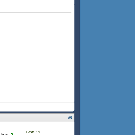
#6
Posts: 99
tion:
3