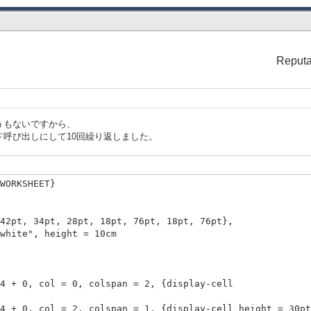
col = 3, colspan = 5,
Reputa
ellow",
col = 1, colspan = 2,
うもないですから、
呼び出しにして10回繰り返しました。
hite",
WORKSHEET}
2,
hite",
pt, 28pt, 18pt, 76pt, 18pt, 76pt},
, height = 10cm
2,
 4 + 0, col = 0, colspan = 2, {display-cell ba
hite",
+ 0, col = 2, colspan = 1, {display-cell height = 30pt