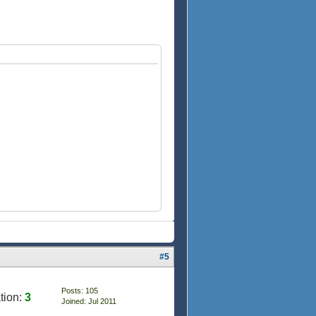
#5
Posts: 105
tion:
3
Joined: Jul 2011