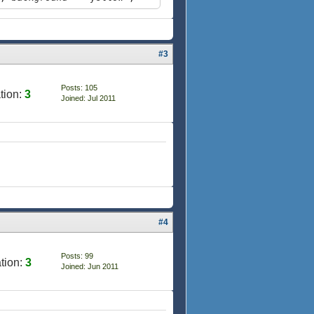
, background = "yellow",
 background = "white", ""}}
#3
ckground = "white", ""}}
 background = "white", ""}}
, ""}}
Posts: 105
tion:
3
 background = "white", ""}}
Joined: Jul 2011
#4
Posts: 99
tion:
3
Joined: Jun 2011