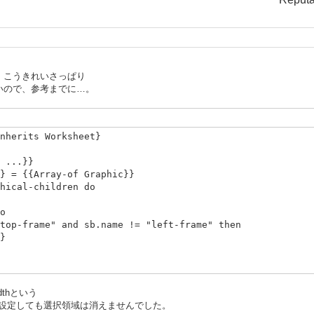
、こうきれいさっぱり
いので、参考までに…。
nherits Worksheet}
 ...}}
 = {{Array-of Graphic}}
ical-children do
o
me" and sb.name != "left-frame" then
}
-widthという
に設定しても選択領域は消えませんでした。