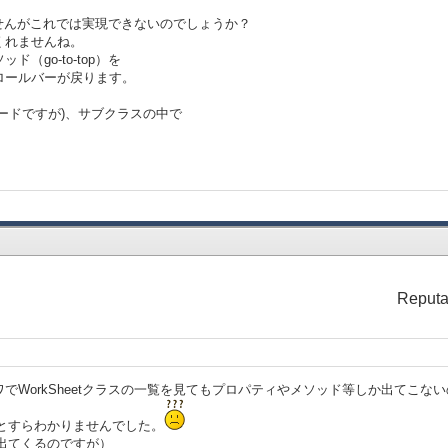
せんがこれでは実現できないのでしょうか？
くれませんね。
（go-to-top）を
ロールバーが戻ります。
:void
ードですが)、サブクラスの中で
ical-children do
o
ition = 0m
sition = 0m
Reputa
でWorkSheetクラスの一覧を見てもプロパティやメソッド等しか出てこない
ることすらわかりませんでした。
れば出てくるのですが）