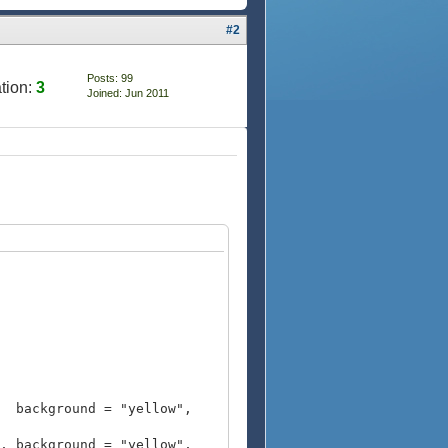
#2
Posts: 99
tion:
3
Joined: Jun 2011
ckground = "yellow",
, background = "yellow",