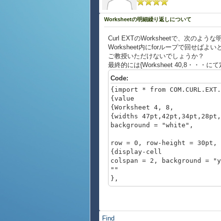
Worksheetの明細繰り返しについて
Curl EXTのWorksheetで、次
Worksheet内にforループで回せ
ご教授いただけないでしょうか？
最終的には{Worksheet 40,8・・
Code:
{import * from COM.CURL.EXT.
{value
{Worksheet 4, 8,
{widths 47pt,42pt,34pt,28pt,
background = "white",
row = 0, row-height = 30pt, 
{display-cell
colspan = 2, background = "y
""
},
row = 0, row-height = 30pt, 
{display-cell
colspan = 1, background = "y
Find