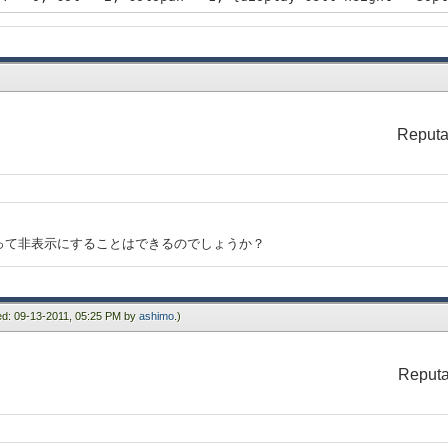
+ 0, col = 3, colspan = 5, {display-cell height = 20pt
col = 1, colspan = 2,
 1, col = 1, colspan = 2, {display-cell height = 20pt,
 4 + 1, col = 4, rowspan = 2, {display-cell ba
 1, col = 6, rowspan = 2, {display-cell height = 20pt,
+ 2, col = 1, colspan = 2, {display-cell height = 20pt
Reputa
 3, col = 1, colspan = 2, {display-cell height = 20pt,
col = 1, colspan = 2,
hite",
って非表示にすることはできるのでしょうか？
ied: 09-13-2011, 05:25 PM by
ashimo
.)
Reputa