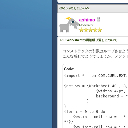
""
},
09-13-2011, 11:57 AM,
row = 0, row-height = 30pt, 
ashimo
{display-cell
Moderator
colspan = 5, background = "y
""
},
RE: Worksheetの明細繰り返しについて
row = 1, row-height = 20pt, 
コンストラクタの引数はループさせよ
{display-cell
こんな感じでどうでしょうか。メソッド
colspan = 2, background = "w
""
},
Code:
{import * from COM.CURL.EXT.
row = 1, col = 4, rowspan = 
{display-cell
{def ws = {Worksheet 40 , 8,
rowspan = 2, background = "w
{widths 47pt, 42pt, 34
""
background = "white"
},
}
}
row = 1, col = 6, rowspan = 
{for i = 0 to 9 do
{display-cell
{ws.init-cell row = i *
rowspan = 2, background = "w
""}}
""
{ws.init-cell row = i * 4 