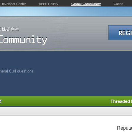
Developer Center
APPS Gallery
Global Community
Caede
eral Curl questions
て
Threaded
Reputa