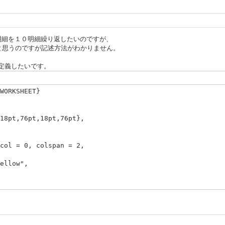
のような明細を１０明細繰り返したいのですが、
ばよいと思うのですが記述方法がわかりません。
・にて定義したいです。
WORKSHEET}
18pt,76pt,18pt,76pt},
col = 0, colspan = 2,
ellow",
col = 2, colspan = 1,
ellow",