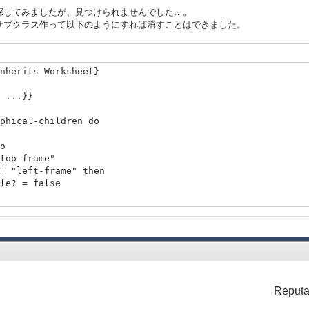
探してみましたが、見つけられませんでした…。
サブクラス作って以下のようにすれば消すことはできました。
nherits Worksheet}
 ...}}
hical-children do
o
-frame"
t-frame" then
= false
8,
pt, 28pt, 18pt, 76pt, 18pt, 76pt},
Reputa
, height = 10cm