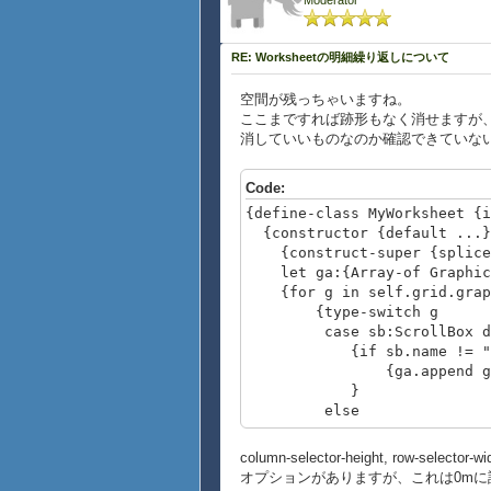
Moderator
RE: Worksheetの明細繰り返しについて
空間が残っちゃいますね。
ここまですれば跡形もなく消せますが
消していいものなのか確認できていな
Code:
{define-class MyWorksheet {i
{constructor {default ...}
{construct-super {splice
let ga:{Array-of Graphic}
{for g in self.grid.graph
{type-switch g
case sb:ScrollBox d
{if sb.name != "top-fra
{ga.append g
}
else
{ga.append g}
}
column-selector-height, row-selector
}
オプションがありますが、これは0m
{self.grid.clear}