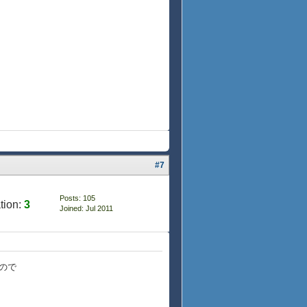
#7
Posts: 105
tion:
3
Joined: Jul 2011
ので