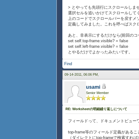
{for g in ga do
> とやっても先頭行にスクロールしま
{self.grid.add g}
選択セルを追いかけてスクロールして
}
上のコードでスクロールバーを戻すメソッド
}
定義してみました。これを呼べばスク
{method public {go-to-top}
あと、非表示にするだけなら(前回のコ
{for g in self.grid.graph
set self.top-frame.visible? = false
{type-switch g
set self.left-frame.visible? = false
case sb:ScrollBox d
とやるだけでよかったみたいです。
set sb.vertical-pos
set sb.horizontal-po
Find
}
}
09-14-2011, 06:06 PM,
}
}
usami
Senior Member
RE: Worksheetの明細繰り返しについて
フィールドって、ドキュメントビューワ
top-frame等のフィールド定義があ
（ダイレクトにtop-frameで検索す