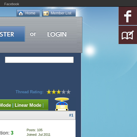
Facebook
Home
Member List
Thread Rating:
 Mode
|
Linear Mode
|
#1
Posts: 105
tion:
3
Joined: Jul 2011