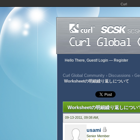
Curl
Hello There, Guest!
Login
—
Register
Curl Global Community
›
Discussions
›
Gen
Worksheetの明細繰り返しについて
423 Vote(s) - 2.89 Average
1
2
3
4
5
Worksheetの明細繰り返しについ
09-13-2011, 09:08 AM,
usami
Senior Member