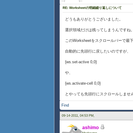
}
RE: Worksheetの明細繰り返しについて
どうもありがとうございました。
選択領域だけは残ってしまうんですね
このWorksheetをスクロールバー
自動的に先頭行に戻したいのですが、
{ws.set-active 0,0}
や、
{ws.activate-cell 0,0}
とやっても先頭行にスクロールしませ
Find
09-14-2011, 04:53 PM,
ashimo