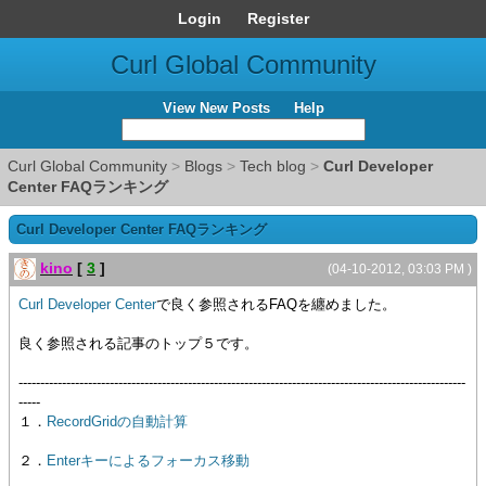
Login
Register
Curl Global Community
View New Posts
Help
Curl Global Community
>
Blogs
>
Tech blog
>
Curl Developer
Center FAQランキング
Curl Developer Center FAQランキング
kino
[
3
]
(04-10-2012, 03:03 PM )
Curl Developer Center
で良く参照されるFAQを纏めました。
良く参照される記事のトップ５です。
-------------------------------------------------------------------------------------------------------
-----
１．
RecordGridの自動計算
２．
Enterキーによるフォーカス移動