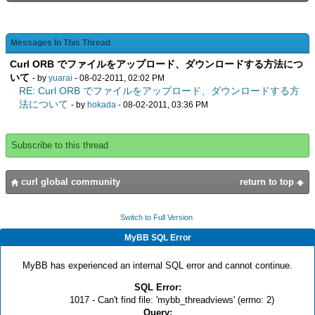
Messages In This Thread
Curl ORB でファイルをアップロード、ダウンロードする方法につ
いて
- by
yuarai
- 08-02-2011, 02:02 PM
RE: Curl ORB でファイルをアップロード、ダウンロードする方
法について
- by
hokada
- 08-02-2011, 03:36 PM
Subscribe to this thread
curl global community
return to top
Switch to Full Version
MyBB SQL Error
MyBB has experienced an internal SQL error and cannot continue.
SQL Error:
1017 - Can't find file: 'mybb_threadviews' (errno: 2)
Query: