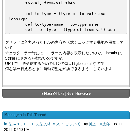
to-val, from-val then
def to-type = {type-of to-val} asa
ClassType
def to-type-name = to-type.name
def from-type = {type-of from-val} asa
ClassType
def from-type-name = from-type.name
グリッドに入力されたセルの内容を形式チェックする機能を用意して
いて、
チェックエラー時には、エラーの内容を表示したいので、domain は
{if-non-null mtd = {from-type.get-method
String にせざるを得ないのですが、
"to-" & to-type-name} then
ORB で、送受信するためのDTOの型はBigDecimal なので、
{return {mtd.invoke from-val}}
値を詰め替えるときに自動で型を変換できるようにしています。
}
{if-non-null cns = {to-type.get-
constructor "from-" & from-type-name} then
{return {cns.new}}
«
Next Oldest
|
Next Newest
»
}
}
{return null}
}
Messages In This Thread
int型→sｔｒｉｎｇ型のキャストについて
- by
川上 真太郎
- 08-11-
2011, 07:18 PM