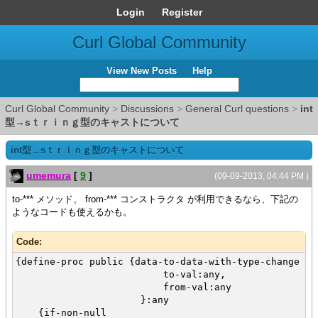
Login
Register
Curl Global Community
View New Posts
Help
Curl Global Community
>
Discussions
>
General Curl questions
>
int
型→sｔｒｉｎｇ型のキャストについて
int型→sｔｒｉｎｇ型のキャストについて
umemura
[
9
]
(09-09-2013, 04:44 PM )
to-*** メソッド、 from-*** コンストラクタ が利用できるなら、下記の
ようなコードも使えるかも。
Code:
{define-proc public {data-to-data-with-type-change
to-val:any,
from-val:any
}:any
{if-non-null