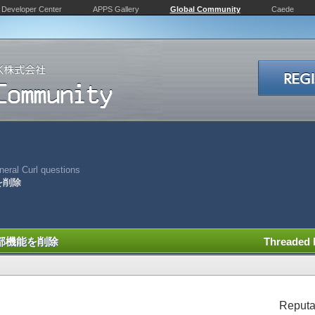
Developer Center
APPS Gallery
Global Community
Caede
eral Curl questions
を削除
部機能を削除
Threaded
Reputa