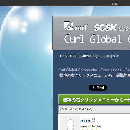
Curl
Hello There, Guest!
Login
—
Register
Curl Global Community
›
Discussions
›
Gen
標準の右クリックメニューから一部機能
434 Vote(s) - 2.86 Average
1
2
3
4
5
標準の右クリックメニューから一
05-09-2012, 11:47 AM,
okm
Senior Member