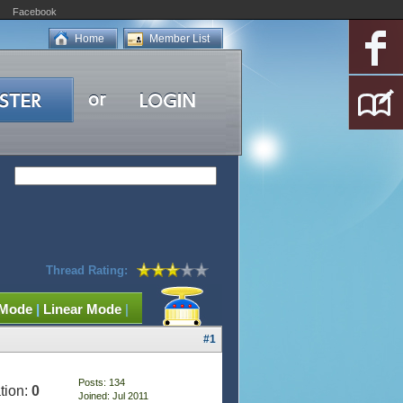
Facebook
Home
Member List
Thread Rating:
 Mode
|
Linear Mode
|
#1
Posts: 134
tion:
0
Joined: Jul 2011