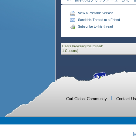
View a Printable Version
Send this Thread to a Friend
Subscribe to this thread
Users browsing this thread:
1 Guest(s)
|
Curl Global Community
Contact Us
M