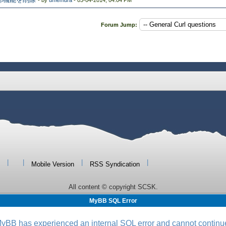
- by
umemura
- 03-04-2014, 04:04 PM
Forum Jump:
|
|
|
|
Mobile Version
RSS Syndication
All content © copyright SCSK.
MyBB SQL Error
yBB has experienced an internal SQL error and cannot continu