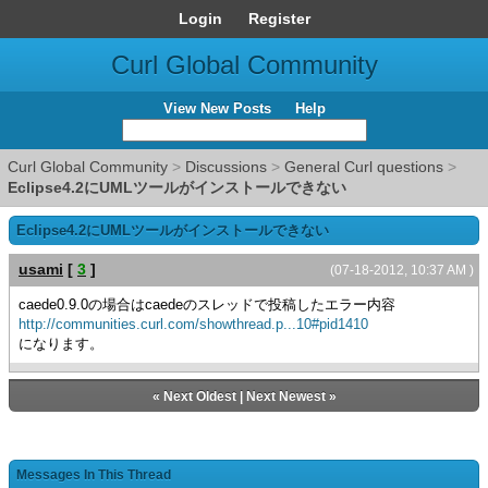
Login
Register
Curl Global Community
View New Posts
Help
Curl Global Community
>
Discussions
>
General Curl questions
>
Eclipse4.2にUMLツールがインストールできない
Eclipse4.2にUMLツールがインストールできない
usami
[
3
]
(07-18-2012, 10:37 AM )
caede0.9.0の場合はcaedeのスレッドで投稿したエラー内容
http://communities.curl.com/showthread.p...10#pid1410
になります。
«
Next Oldest
|
Next Newest
»
Messages In This Thread