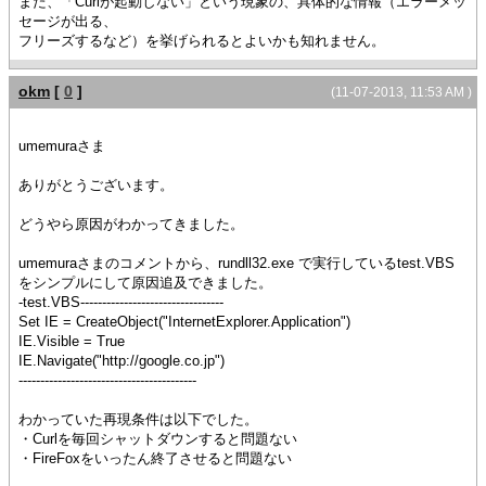
また、「Curlが起動しない」という現象の、具体的な情報（エラーメッ
セージが出る、
フリーズするなど）を挙げられるとよいかも知れません。
okm
[
0
]
(11-07-2013, 11:53 AM )
umemuraさま
ありがとうございます。
どうやら原因がわかってきました。
umemuraさまのコメントから、rundll32.exe で実行しているtest.VBS
をシンプルにして原因追及できました。
-test.VBS---------------------------------
Set IE = CreateObject("InternetExplorer.Application")
IE.Visible = True
IE.Navigate("http://google.co.jp")
-----------------------------------------
わかっていた再現条件は以下でした。
・Curlを毎回シャットダウンすると問題ない
・FireFoxをいったん終了させると問題ない