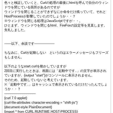
色々と検証していくと、Curlの処理の最後にhtmlを呼んで自分のウィン
ドウを閉じている箇所があるのですが
ウィンドウを閉じることができずなにか命令だけ残っていて、それと
HostProcessが影響していたのでしょうか・・？
※ウィンドウを閉じる処理はJavaScriptですが・・。
ひとまず、ウィンドウを閉じるhtml、FireFoxの設定等を見直します。
失礼しました。
-------以下、余談です--------------------
ちなみに、Curlが起動しない というのはエラーメッセージもフリーズ
もしません。
以下のようなstart.curlを動かしていますが
2回目に実行したときは、画面には「起動中です..」の文字が表示され
ていますが、{output "start"}がコンソールに表示されません。
そのため、起動していないと考えています。
※「起動中です..」はキャッシュで表示されているだけだったんでしょ
うか・・？
-------------------------------
{curl 7.0 applet}
{curl-file-attributes character-encoding = "shift-jis"}
{document-style PlainDocument}
{import * from CURL.RUNTIME.HOST-PROCESS}