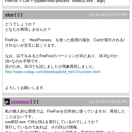
FireFox × Curl × {spawn-host-process "rundll32.exe", args}
okm
[
0
]
(11-06-2013, 05:47 PM )
どうでしょうか？
どなたか再現しませんか？
FireFox と HostProcess を使った処理の場合、Curlが実行される/
されないが交互に起こります。
なお、以下をみるとFireFoxのバージョンが16とあり、16.0なのか、
16+なのか不明です。
念のため、16.0でも試しましたが現象再現しました。
http://www.curlap.com/download/old_rte/v7/system.html
よろしくお願いします。
umemura
[
9
]
(11-06-2013, 08:25 PM )
私の個人的な環境では、FireFoxを日常的に使っていますが、再現した
ことはないです。
rundll32.exe で何かDLLを実行しているのでしょうか？
実行しているのであれば、そのDLLの情報、