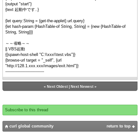
{output "start"}
{text 起動中です..}
{let query:String = {get-the-applet}.url.query}
{let hash-param:{HashTable-of String, String} = {new {HashTable-of
String, String}}}
～～省略～～
|| VBS起動
{{spawn-host-shell "C:\\xxx\\test.vbs"}}
{browse-url target = "_self", {url
"http://128.1.xxx.xxx/images/exit.html"}}
-------------------------------
«
Next Oldest
|
Next Newest
»
Subscribe to this thread
curl global community
return to top