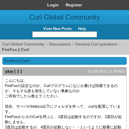
Login
Register
Curl Global Community
View New Posts
Help
Curl Global Community
>
Discussions
>
General Curl questions
>
FireFoxとCurl
FireFoxとCurl
okm
[
0
]
(11-05-2013, 11:29 AM )
こんにちは。
FireFoxの設定なのか、Curlプログラムになにか書けば回避できるの
か、そもそも誰も発生していない事象なのか
ご存知でしたら教えてください。
現在、サーバのhtdocs以下にフォルダを作って、.curlを配置していま
す。
FireFoxからそのCurlを呼ぶと、1度目は起動するのですが、2度目が起
動しません。
3度目は起動するが、4度目が起動しない・・というように順番に起動