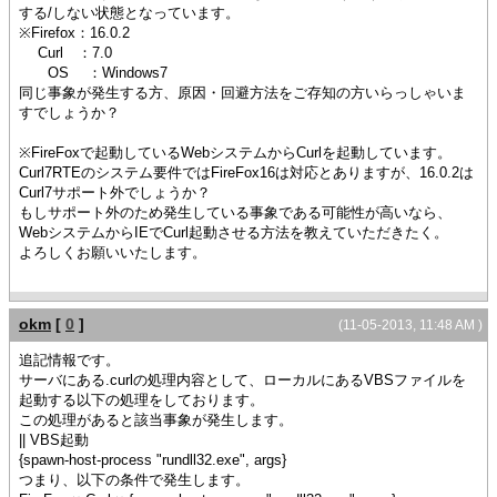
する/しない状態となっています。
※Firefox：16.0.2
Curl ：7.0
OS ：Windows7
同じ事象が発生する方、原因・回避方法をご存知の方いらっしゃいま
すでしょうか？
※FireFoxで起動しているWebシステムからCurlを起動しています。
Curl7RTEのシステム要件ではFireFox16は対応とありますが、16.0.2は
Curl7サポート外でしょうか？
もしサポート外のため発生している事象である可能性が高いなら、
WebシステムからIEでCurl起動させる方法を教えていただきたく。
よろしくお願いいたします。
okm
[
0
]
(11-05-2013, 11:48 AM )
追記情報です。
サーバにある.curlの処理内容として、ローカルにあるVBSファイルを
起動する以下の処理をしております。
この処理があると該当事象が発生します。
|| VBS起動
{spawn-host-process "rundll32.exe", args}
つまり、以下の条件で発生します。