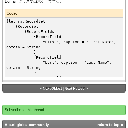
Domain クラスで出来そうですね。
Code:
{let rs:RecordSet =
{RecordSet
{RecordFields
{RecordField
"First", caption = "First Name",
domain = String
},
{RecordField
"Last", caption = "Last Name",
domain = String
},
{RecordField
"Age", domain = int
},
«
Next Oldest
|
Next Newest
»
{RecordField
"BD", domain = {BigDecimalDomain}
}
},
Subscribe to this thread
{RecordData First = "John", Last =
"Smith", Age = 25, BD = {BigDecimal.from-String
"0"}},
curl global community
return to top