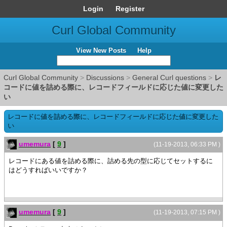
Login
Register
Curl Global Community
View New Posts
Help
Curl Global Community
>
Discussions
>
General Curl questions
>
レ
コードに値を詰める際に、レコードフィールドに応じた値に変更した
い
レコードに値を詰める際に、レコードフィールドに応じた値に変更した
い
umemura
[
9
]
(11-19-2013, 06:33 PM )
レコードにある値を詰める際に、詰める先の型に応じてセットするに
はどうすればいいですか？
umemura
[
9
]
(11-19-2013, 07:15 PM )