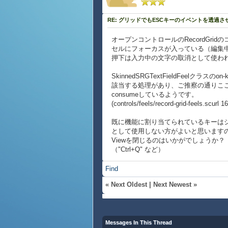
RE: グリッドでもESCキーのイベントを透過さ
オープンコントロールのRecordGrid
セルにフォーカスが入っている（編集中
押下は入力中の文字の取消として使わ
SkinnedSRGTextFieldFeelクラスのo
該当する処理があり、ご推察の通りここ
consumeしているようです。
(controls/feels/record-grid-feels.sc
既に機能に割り当てられているキーは
として使用しない方がよいと思います
Viewを閉じるのはいかがでしょうか？
（"Ctrl+Q" など）
Find
«
Next Oldest
|
Next Newest
»
Messages In This Thread