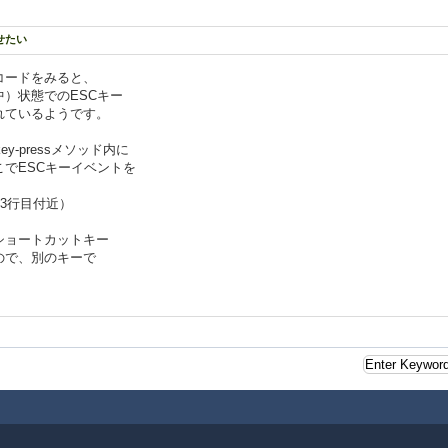
せたい
のコードをみると、
）状態でのESCキー
れているようです。
n-key-pressメソッド内に
でESCキーイベントを
url 163行目付近）
ショートカットキー
ので、別のキーで