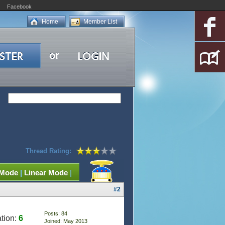
Facebook
Home
Member List
Thread Rating:
 Mode
|
Linear Mode
|
#2
Posts: 84
tion:
6
Joined: May 2013