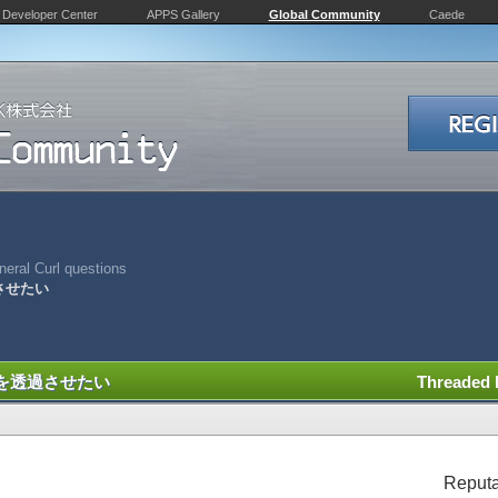
Developer Center
APPS Gallery
Global Community
Caede
eral Curl questions
させたい
を透過させたい
Threaded
Reputa