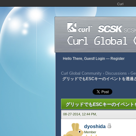
Curl
Hello There, Guest!
Login
—
Register
Curl Global Community
›
Discussions
›
Gen
グリッドでもESCキーのイベントを透過
320 Vote(s) - 2.71 Average
1
2
3
4
5
グリッドでもESCキーのイベント
08-27-2014, 12:44 PM,
dyoshida
Member