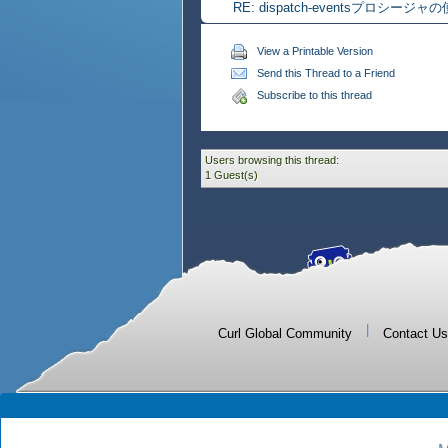
RE: dispatch-eventsプロシージ
View a Printable Version
Send this Thread to a Friend
Subscribe to this thread
Users browsing this thread:
1 Guest(s)
|
Curl Global Community
Contact Us