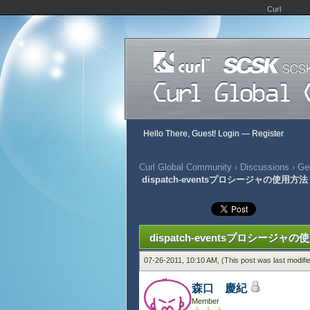
Curl
Hello There, Guest!
Login
—
Register
Curl Global Community
›
Discussions
›
Gen
dispatch-eventsプロシージャの使用方法
367 Vote(s) - 2.92 Average
1
2
3
4
5
dispatch-eventsプロシージャ
07-26-2011, 10:10 AM,
(This post was last modif
森口 慶紀
Member