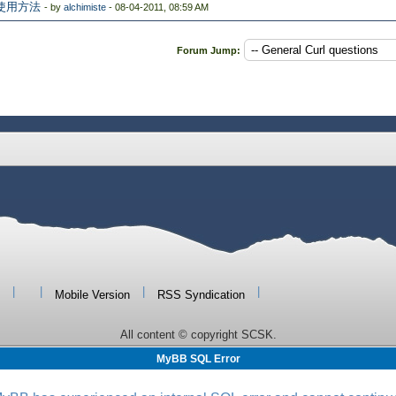
ャの使用方法
- by
alchimiste
- 08-04-2011, 08:59 AM
Forum Jump:
|
|
|
|
Mobile Version
RSS Syndication
All content © copyright SCSK.
MyBB SQL Error