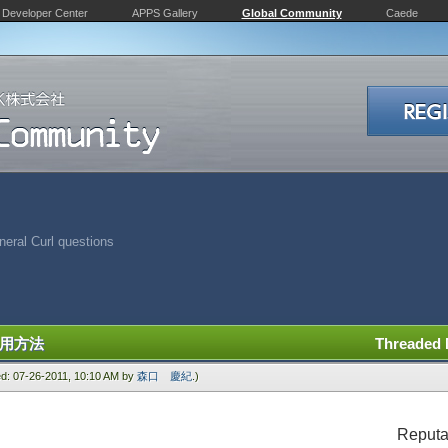
Developer Center
APPS Gallery
Global Community
Caede
eral Curl questions
の使用方法
Threaded
ied: 07-26-2011, 10:10 AM by
森口 慶紀
.)
Reputa