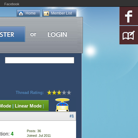
Facebook
Home
Member List
Thread Rating:
 Mode
|
Linear Mode
|
#1
Posts: 36
tion:
4
Joined: Jul 2011