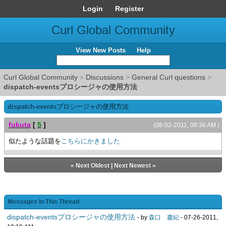
Login
Register
Curl Global Community
View New Posts
Help
Curl Global Community
>
Discussions
>
General Curl questions
>
dispatch-eventsプロシージャの使用方法
dispatch-eventsプロシージャの使用方法
fukuta
[
5
]
(08-02-2011, 08:36 AM )
似たような話題を
こちらにかきました
«
Next Oldest
|
Next Newest
»
Messages In This Thread
dispatch-eventsプロシージャの使用方法
- by
森口 慶紀
- 07-26-2011,