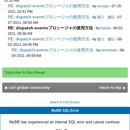
10:10 AM
RE: dispatch-eventsプロシージャの使用方法
- by
yosuga
- 07-26-
2011, 02:41 PM
RE: dispatch-eventsプロシージャの使用方法
- by
森口 慶紀
- 07-
27-2011, 08:50 AM
RE: dispatch-eventsプロシージャの使用方法
- by
fukuta
- 08-02-
2011, 08:36 AM
RE: dispatch-eventsプロシージャの使用方法
- by
森口 慶紀
- 08-
02-2011, 04:40 PM
RE: dispatch-eventsプロシージャの使用方法
- by
alchimiste
- 08-
04-2011, 08:59 AM
Subscribe to this thread
curl global community
return to top
Switch to Full Version
MyBB SQL Error
MyBB has experienced an internal SQL error and cannot continue.