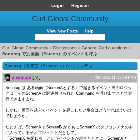
Login
Register
Curl Global Community
View New Posts
Help
Curl Global Community
>
Discussions
>
General Curl questions
>
Sonntag で別画面（Screen）のイベントを呼ぶ
Sonntag で別画面（Screen）のイベントを呼ぶ
umemura
[
9
]
(08-03-2011, 07:44 PM )
Sonntag は ある画面（ScreenAとする）で起きるイベント等のロジッ
クは、そのScreenA に関連付けられた Command を呼び出すことで実
行できますよね。
しかし、画面を越えてイベントを起こしたい場合はどうすればよいの
でしょうか。
たとえば、ScreenA とScreenB がともにScreenX のタブコンテナの中
に入っている子オブジェクトだとして、
「ScreenX を閉じる」というイベントが起きたときに、ScreenA と