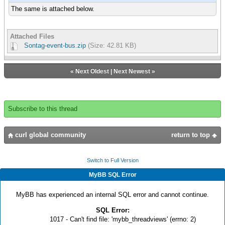
The same is attached below.
Attached Files
Sontag-event-bus.zip
(Size: 42.81 KB)
«
Next Oldest
|
Next Newest
»
Subscribe to this thread
curl global community
return to top
Switch to Full Version
MyBB SQL Error
MyBB has experienced an internal SQL error and cannot continue.
SQL Error:
1017 - Can't find file: 'mybb_threadviews' (errno: 2)