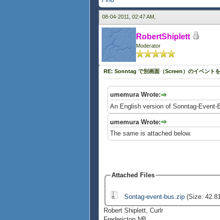
08-04-2011, 02:47 AM,
RobertShiplett
Moderator
RE: Sonntag で別画面（Screen）のイベント
umemura Wrote:
An English version of Sonntag-Event-
umemura Wrote:
The same is attached below.
Attached Files
Sontag-event-bus.zip
(Size: 42.8
Robert Shiplett, Curlr
Fredericton NB