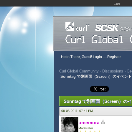
Curl
Hello There, Guest!
Login
—
Register
Curl Global Community
›
Discussions
›
Gen
Sonntag で別画面（Screen）のイベン
369 Vote(s) - 2.92 Average
1
2
3
4
5
Sonntag で別画面（Screen）
08-03-2011, 07:44 PM,
umemura
Moderator