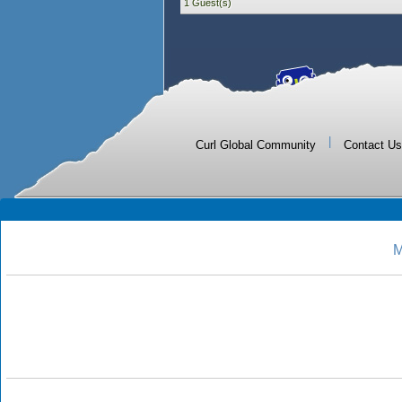
1 Guest(s)
|
Curl Global Community
Contact Us
M