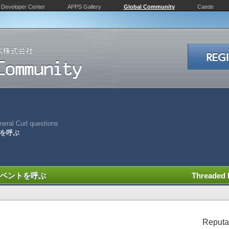
Developer Center
APPS Gallery
Global Community
Caede
eral Curl questions
トを呼ぶ
のイベントを呼ぶ
Threaded
Reputa