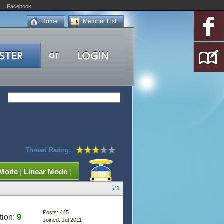
Facebook
Home
Member List
Thread Rating:
 Mode
|
Linear Mode
|
#1
Posts: 445
tion:
9
Joined: Jul 2011