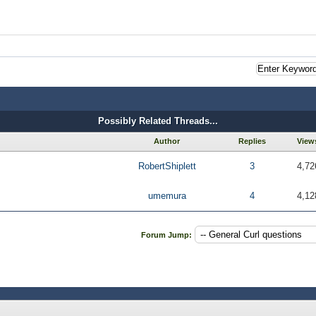
Possibly Related Threads...
Author
Replies
View
RobertShiplett
3
4,72
umemura
4
4,12
Forum Jump: