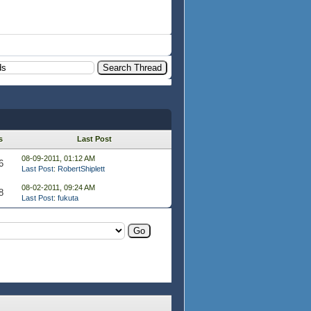
s
Last Post
08-09-2011, 01:12 AM
6
Last Post
:
RobertShiplett
08-02-2011, 09:24 AM
8
Last Post
:
fukuta