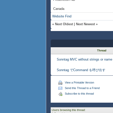
Canada
Website
Find
«
Next Oldest
|
Next Newest
»
Thread
Sonntag MVC without strings or name
Sonntag でCommand を呼び出す
View a Printable Version
Send this Thread to a Friend
Subscribe to this thread
Users browsing this thread: