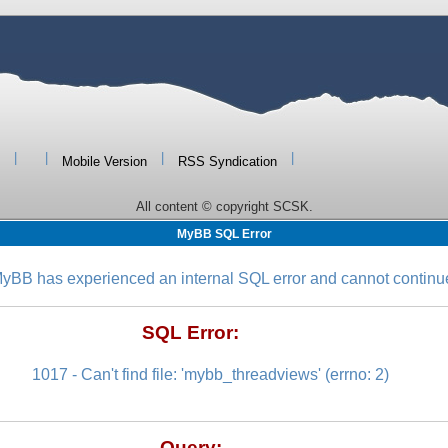
|
|
|
|
Mobile Version
RSS Syndication
All content © copyright SCSK.
MyBB SQL Error
yBB has experienced an internal SQL error and cannot continu
SQL Error:
1017 - Can't find file: 'mybb_threadviews' (errno: 2)
Query: