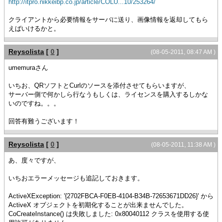
http://itpro.nikkeibp.co.jp/article/COLU...10/253264/
クライアントから必要情報をサーバに送り、画像情報を返却してもら
えばいけるかと。
Reysolista
[
0
]
(08-05-2011, 08:47 AM )
umemuraさん
いちお、QRソフトとCurlのソースを添付させてもらいますが、
サーバー側で何かしら行なうもしくは、ライセンスを購入するしかな
いのですね。。。
回答有難うございます！
Reysolista
[
0
]
(08-05-2011, 11:38 AM )
あ、度々ですが、
いちおエラーメッセージも追記しておきます。
ActiveXException: '{2702FBCA-F0EB-4104-B34B-72653671DD26}' から
ActiveX オブジェクトを初期化することが出来ませんでした。
CoCreateInstance() は失敗しました: 0x80040112 クラスを使用する使