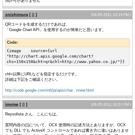
用許可がありません
snishimura
[
0
]
(08-05-2011, 01:19 PM )
QRコードを生成するだけであれば、
「Google Chart API」を使用するのが簡単だと思います。
Code:
{image source={url
"http://chart.apis.google.com/chart?
chs=150x150&cht=qr&chl=http://www.yahoo.co.jp/"}}
chl=以降にURLなどを指定するだけです。
詳細は下記をご確認ください。
http://code.google.com/intl/ja/apis/char...rview.html
imyme
[
0
]
(08-05-2011, 02:57 PM )
Reysolista さん、こんにちは。
質問内容の(1)について、OCX 使用時の記述方法とありますが、OCX
でも DLL でも ActiveX コントロールであれば書き方に違いはありませ