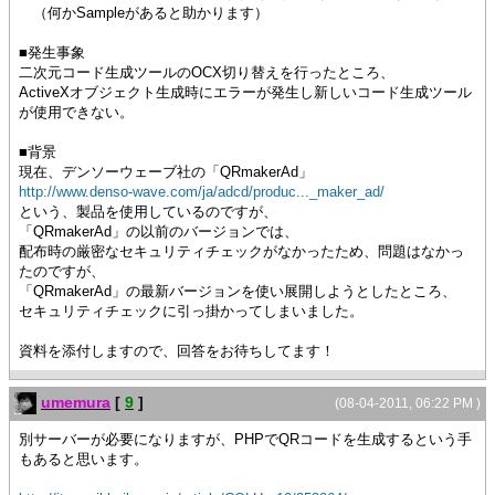
（何かSampleがあると助かります）
■発生事象
二次元コード生成ツールのOCX切り替えを行ったところ、
ActiveXオブジェクト生成時にエラーが発生し新しいコード生成ツール
が使用できない。
■背景
現在、デンソーウェーブ社の「QRmakerAd」
http://www.denso-wave.com/ja/adcd/produc..._maker_ad/
という、製品を使用しているのですが、
「QRmakerAd」の以前のバージョンでは、
配布時の厳密なセキュリティチェックがなかったため、問題はなかっ
たのですが、
「QRmakerAd」の最新バージョンを使い展開しようとしたところ、
セキュリティチェックに引っ掛かってしまいました。
資料を添付しますので、回答をお待ちしてます！
umemura
[
9
]
(08-04-2011, 06:22 PM )
別サーバーが必要になりますが、PHPでQRコードを生成するという手
もあると思います。