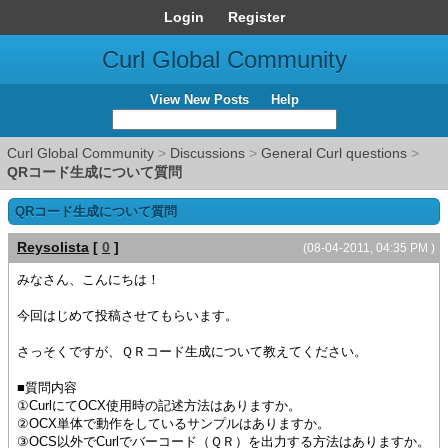
Login
Register
Curl Global Community
View New Posts
Help
Curl Global Community
>
Discussions
>
General Curl questions
>
QRコード生成について質問
QRコード生成について質問
Reysolista
[
0
]
(08-04-2011, 04:35 PM )
みなさん、こんにちは！
今回はじめて投稿させてもらいます。
さっそくですが、ＱＲコード生成について教えてください。
■質問内容
①CurlにてOCX使用時の記述方法はありますか。
②OCX単体で動作をしているサンプルはありますか。
③OCS以外でCurlでバーコード（ＱＲ）を出力する方法はありますか。