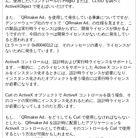
ん。使用したいコントロールの ProgID または、CLSID を調べて
ActiveXObject で使えばいいだけです。
また、「QRmaker Ad」を使用して発生している事象についてですが、
デンソーウェーブ社のサイトで「QRmaker Ad」の仕様を見ますと、こ
の製品は実行時ライセンスは掛からずに、開発ライセンスが掛かるよ
うですので、今回のエラーは開発ライセンスがないために発生してい
ると思われます。
(エラーコード 0x80040112 は、そのメッセージの通り、ライセンスが
ないために発生しています。)
ActiveX コントロールは、設計時および実行時ライセンスをサポートし
ます。一般的に、このライセンスをサポートした Active X コントロー
ルをインスタンス化するときには、設計時ライセンスが必要になり、
インスタンス化されたオブジェクトを使う場合には実行時ライセンス
が必要になります。
Curl の ActiveX オブジェクトで ActiveX コントロールを扱う場合、そ
のコードの実行時にインスタンス化されるために、設計時ライセンス
が必要になってしまうのだと思います。
もし、「QRmaker Ad」をどうしても Curl で使用しなければならない
としたら、QRmaker Ad を設計時に配置したアプリケーションを
ActiveX コントロールとして作成し、そのコントロールを Curl で使用
するという方法が可能かもしれません。