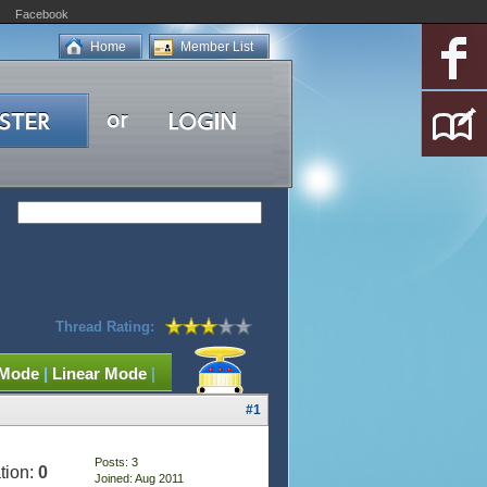
Facebook
Home
Member List
Thread Rating:
 Mode
|
Linear Mode
|
#1
Posts: 3
tion:
0
Joined: Aug 2011