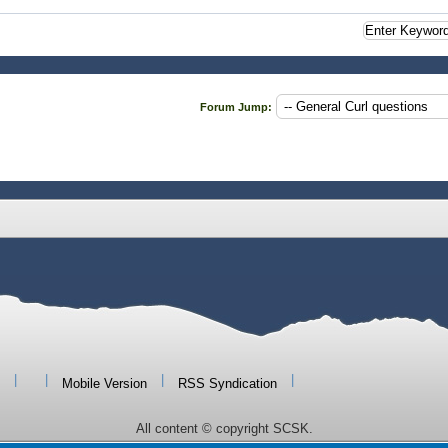
Forum Jump:
|
|
|
|
Mobile Version
RSS Syndication
All content © copyright SCSK.