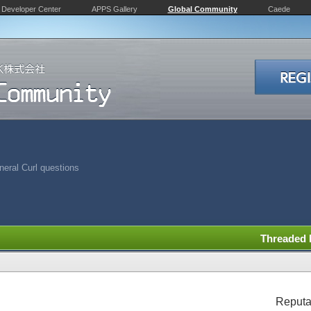
Developer Center
APPS Gallery
Global Community
Caede
eral Curl questions
Threaded
Reputa