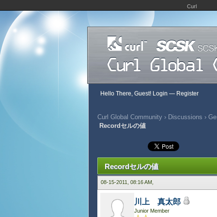
Curl
Hello There, Guest!
Login
—
Register
Curl Global Community
›
Discussions
›
Gen
Recordセルの値
348 Vote(s) - 2.8 Average
1
2
3
4
5
Recordセルの値
08-15-2011, 08:16 AM,
川上 真太郎
Junior Member