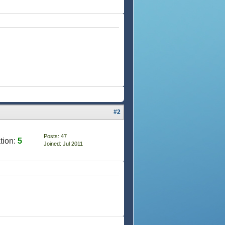
#2
Posts: 47
tion:
5
Joined: Jul 2011