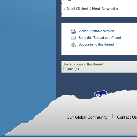
«
Next Oldest
|
Next Newest
»
View a Printable Version
Send this Thread to a Friend
Subscribe to this thread
Users browsing this thread:
1 Guest(s)
|
Curl Global Community
Contact Us