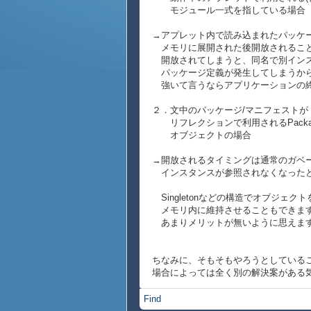
モジュール一式を指している場合
→アプレット内で読み込まれたパッケ
メモリに展開された後開放されるこ
開放されてしまうと、同名で別イン
パッケージ定義が発生してしまうか
強いて言うならアプリケーションの
２．文中のパッケージ/マニフェストが
リフレクションで利用されるPackage及び
オブジェクトの場合
→開放されるタイミングは通常のガベ
インスタンスが参照されなくなった
Singletonなどの構造でオブジェク
メモリ内に維持させることもできま
あまりメリットが無いように思えま
ちなみに、そもそもやろうとしている
場合によっては全く別の解決案がある
Find