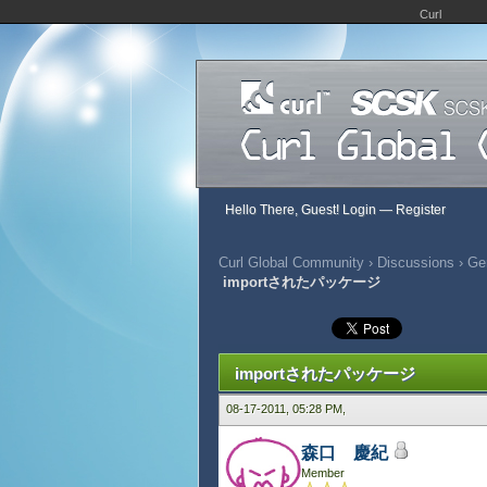
Curl
Hello There, Guest!
Login
—
Register
Curl Global Community
›
Discussions
›
Gen
importされたパッケージ
458 Vote(s) - 2.91 Average
1
2
3
4
5
importされたパッケージ
08-17-2011, 05:28 PM,
森口 慶紀
Member