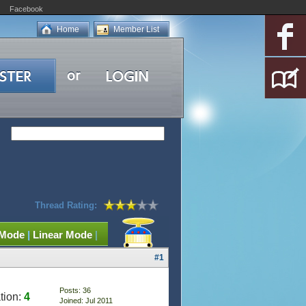
Facebook
Home
Member List
Thread Rating:
 Mode
|
Linear Mode
|
#1
Posts: 36
tion:
4
Joined: Jul 2011