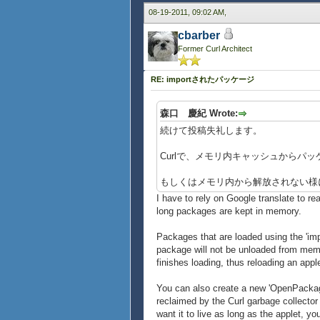
08-19-2011, 09:02 AM,
cbarber
Former Curl Architect
RE: importされたパッケージ
森口 慶紀 Wrote:
続けて投稿失礼します。
Curlで、メモリ内キャッシュから
もしくはメモリ内から解放されない様
I have to rely on Google translate to r
long packages are kept in memory.
Packages that are loaded using the 'imp
package will not be unloaded from memor
finishes loading, thus reloading an app
You can also create a new 'OpenPackage
reclaimed by the Curl garbage collector
want it to live as long as the applet, y