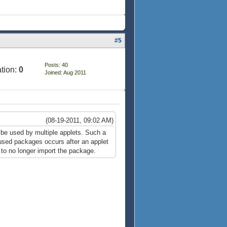
#5
Posts: 40
tion:
0
Joined: Aug 2011
(08-19-2011, 09:02 AM)
 be used by multiple applets. Such a
nused packages occurs after an applet
 to no longer import the package.