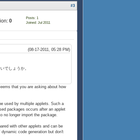
#3
Posts: 1
ion:
0
Joined: Jul 2011
(08-17-2011, 05:28 PM)
ないでしょうか。
t seems that you are asking about how
be used by multiple applets. Such a
used packages occurs after an applet
to no longer import the package.
ared with other applets and can be
of dynamic code generation but don't