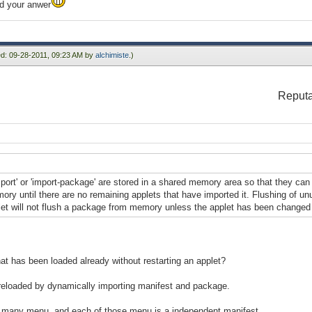
nd your anwer
ied: 09-28-2011, 09:23 AM by
alchimiste
.)
Reputa
port' or 'import-package' are stored in a shared memory area so that they can
ry until there are no remaining applets that have imported it. Flushing of u
plet will not flush a package from memory unless the applet has been changed
hat has been loaded already without restarting an applet?
reloaded by dynamically importing manifest and package.
has many menu, and each of those menu is a independent manifest.