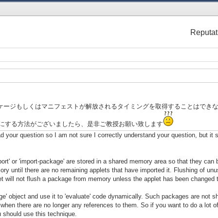
Reputat
パッケージもしくはマニフェストが解放されるタイミングを取得することはでき
にする方法がございましたら、是非ご教授お願い致します
ead your question so I am not sure I correctly understand your question, but i
ort' or 'import-package' are stored in a shared memory area so that they can 
y until there are no remaining applets that have imported it. Flushing of un
let will not flush a package from memory unless the applet has been changed 
' object and use it to 'evaluate' code dynamically. Such packages are not sh
 when there are no longer any references to them. So if you want to do a lot 
ou should use this technique.