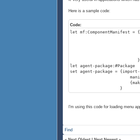
Here is a sample code:
Code:
let mf:ComponentManifest = {
{import-m
path as
check-out-o
}
let agent-package:#Package
set agent-package = {import-
manifest=
{make-package-se
}
I'm using this code for loading menu ap
Find
«
Next Oldest
|
Next Newest
»