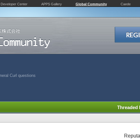
Developer Center
APPS Gallery
Global Community
Caede
eral Curl questions
Threaded
Reputa