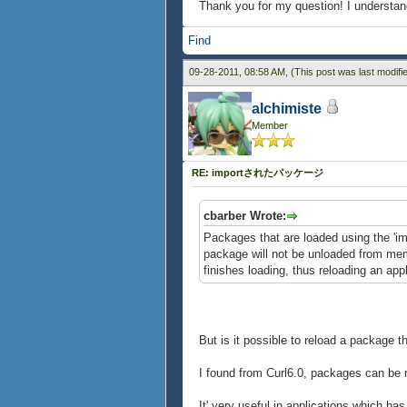
Thank you for my question! I understa
Find
09-28-2011, 08:58 AM,
(This post was last modif
alchimiste
Member
RE: importされたパッケージ
cbarber Wrote:
Packages that are loaded using the 'im
package will not be unloaded from memo
finishes loading, thus reloading an ap
But is it possible to reload a package t
I found from Curl6.0, packages can be 
It' very useful in applications which 