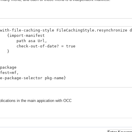
with-file-caching-style FileCachingStyle.resynchronize d
anifest
a Url,
f-date? = true
}
package
mf,
lector pkg-name}
plications in the main appication with OCC