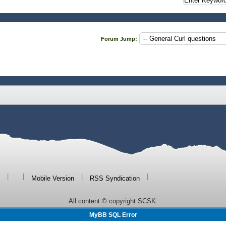
Forum Jump:
|
|
|
|
Mobile Version
RSS Syndication
All content © copyright SCSK.
MyBB SQL Error