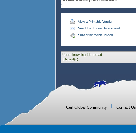
View a Printable Version
Send this Thread to a Friend
Subscribe to this thread
Users browsing this thread:
1 Guest(s)
|
Curl Global Community
Contact Us