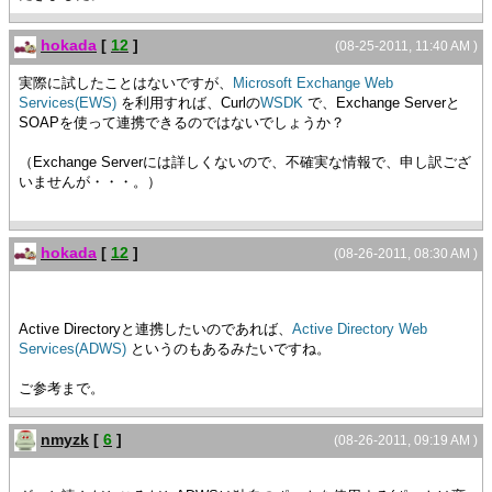
hokada
[
12
]
(08-25-2011, 11:40 AM )
実際に試したことはないですが、
Microsoft Exchange Web
Services(EWS)
を利用すれば、Curlの
WSDK
で、Exchange Serverと
SOAPを使って連携できるのではないでしょうか？
（Exchange Serverには詳しくないので、不確実な情報で、申し訳ござ
いませんが・・・。）
hokada
[
12
]
(08-26-2011, 08:30 AM )
Active Directoryと連携したいのであれば、
Active Directory Web
Services(ADWS)
というのもあるみたいですね。
ご参考まで。
nmyzk
[
6
]
(08-26-2011, 09:19 AM )