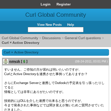
Login
Register
Curl Global Community
View New Posts
Help
Curl Global Community
>
Discussions
>
General Curl questions
>
Curl × Active Directory
Curl × Active Directory
nmyzk
[
6
]
(08-24-2011, 03:01 PM )
すいません、ご存知の方が居れば伺いたいのですが、
CurlとActive Directoryを連携させた事例ってありますか？
さらにExchange Serverと連携してOutlookの予定表を引っ張ったりし
てると
情報としては非常にありがたいのですが。
技術的にはDLLを介した連携で出来ると思うのですが、
今まで発表された事例などでは聞き覚えが無いためご質問させていた
だきました。