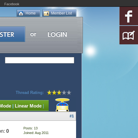
Facebook
Home
Member List
Thread Rating:
 Mode
|
Linear Mode
|
#1
Posts: 13
on:
0
Joined: Aug 2011