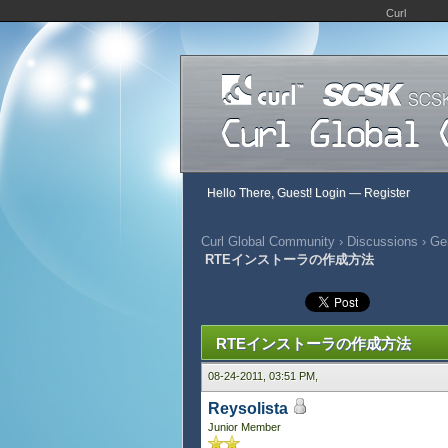
Curl
Hello There, Guest!
Login
—
Register
Curl Global Community
›
Discussions
›
Gen
RTEインストーラの作成方法
450 Vote(s) - 2.78 Average
1
2
3
4
5
RTEインストーラの作成方法
08-24-2011, 03:51 PM,
Reysolista
Junior Member