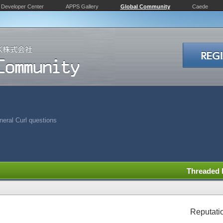
Developer Center
APPS Gallery
Global Community
Caede
eral Curl questions
Threaded
Reputati