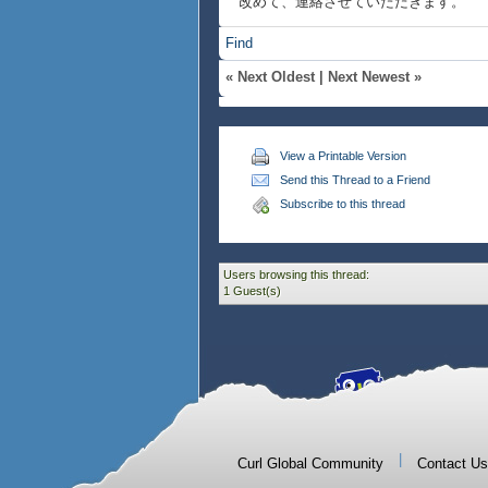
改めて、連絡させていただきます。
Find
«
Next Oldest
|
Next Newest
»
View a Printable Version
Send this Thread to a Friend
Subscribe to this thread
Users browsing this thread:
1 Guest(s)
|
Curl Global Community
Contact Us