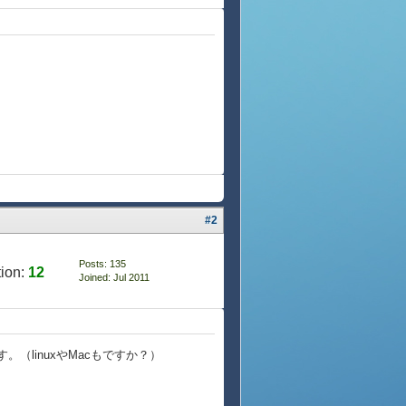
#2
Posts: 135
ion:
12
Joined: Jul 2011
（linuxやMacもですか？）