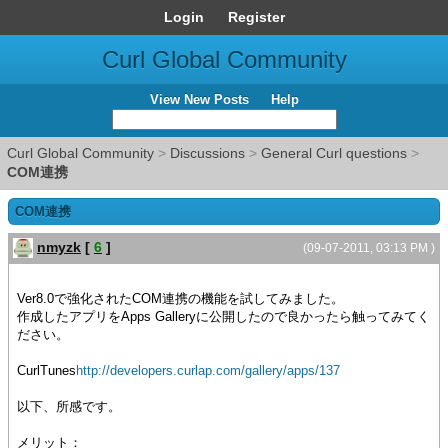
Login
Register
Curl Global Community
View New Posts
Help
Curl Global Community
>
Discussions
>
General Curl questions
>
COM連携
COM連携
nmyzk
[
6
]
(09-07-2011, 03:13 PM )
Ver8.0で強化されたCOM連携の機能を試してみました。
作成したアプリをApps Galleryに公開したので良かったら触ってみてく
ださい。
CurlTunes
http://developers.curlap.com/gallery/apps/137
以下、所感です。
メリット：