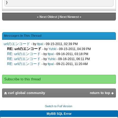
}
«
Next Oldest
|
Next Newest
»
Messages In This Thread
urlのエンコード
- by
ttpal
- 09-15-2011, 02:39 PM
RE: urlのエンコード
- by
Yuhki
- 09-15-2011, 04:39 PM
RE: urlのエンコード
- by
ttpal
- 09-16-2011, 03:18 PM
RE: urlのエンコード
- by
Yuhki
- 09-16-2011, 06:11 PM
RE: urlのエンコード
- by
ttpal
- 09-21-2011, 11:20 AM
Subscribe to this thread
curl global community
return to top
Switch to Full Version
MyBB SQL Error