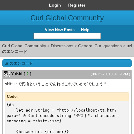
Login
Register
Curl Global Community
View New Posts
Help
Curl Global Community
>
Discussions
>
General Curl questions
>
url
のエンコード
urlのエンコード
Yuhki
[
2
]
(09-15-2011, 04:39 PM )
shift-jisで変換ということであればこれでいかがでしょう？
Code:
{do
let adr:String = "http://localhost/tt.htm?
para=" & {url-encode-string "テスト", character-
encoding = "shift-jis"}
{browse-url {url adr}}