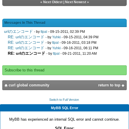
«
Next Oldest
|
Next Newest
»
Messages In This Thread
urlのエンコード
- by
ttpal
- 09-15-2011, 02:39 PM
RE: urlのエンコード
- by
Yuhki
- 09-15-2011, 04:39 PM
RE: urlのエンコード
- by
ttpal
- 09-16-2011, 03:18 PM
RE: urlのエンコード
- by
Yuhki
- 09-16-2011, 06:11 PM
RE: urlのエンコード
- by
ttpal
- 09-21-2011, 11:20 AM
Subscribe to this thread
curl global community
return to top
Switch to Full Version
MyBB SQL Error
MyBB has experienced an internal SQL error and cannot continue.
SQL Error: