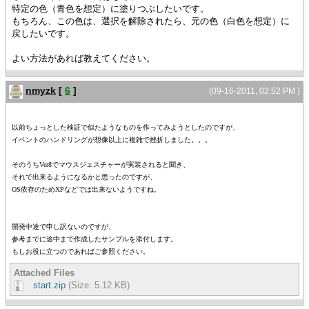
特定の色（青色を想定）に塗りつぶしたいです。
もちろん、この色は、選択を解除されたら、元の色（白色を想定）に
戻したいです。
よい方法があれば教えてください。
nmyzk
[
6
]
(09-16-2011, 02:52 PM )
以前ちょっとした検証で似たようなものを作ってみようとしたのですが、
イベントのハンドリングが想像以上に複雑で挫折しました。。。
そのうちVer8でマウスジェスチャーが実装されると聞き、
それで出来るようになるかと思ったのですが、
OS依存のためXPなどでは出来ないようですね。
開発中途で申し訳ないのですが、
参考までに途中まで作成したサンプルを添付します。
もしお役に立つのであればご参照ください。
Attached Files
start.zip
(Size: 5.12 KB)