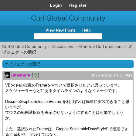
Login
Register
Curl Global Community
View New Posts
Help
Curl Global Community
>
Discussions
>
General Curl questions
>
オ
ブジェクトの選択
オブジェクトの選択
umemura
[
9
]
(09-16-2011, 02:30 PM )
VBox 内の複数のFrameをマウスで選択させたいと思っています。
スケジューラーなどにあるタイムラインのようなイメージです。
DiscreteGraphicSelectionFrame を利用すれば簡単に実装できること思
いますが、
マウスの範囲選択線を表示させないようにすることは可能でしょう
か。
また、選択されたFrameは、GraphicSelectableDrawStyleで指定でき
る mask や、 invert ではなく、