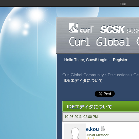
Curl
Hello There, Guest!
Login
—
Register
Curl Global Community
›
Discussions
›
Gen
IDEエディタについて
331 Vote(s) - 2.88 Average
1
2
3
4
5
IDEエディタについて
10-26-2011, 02:00 PM,
e.kou
Junior Member