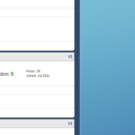
#2
Posts: 29
tion:
5
Joined: Jul 2011
#3