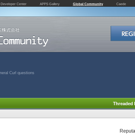
Developer Center
APPS Gallery
Global Community
Caede
eral Curl questions
Threaded
Reputa