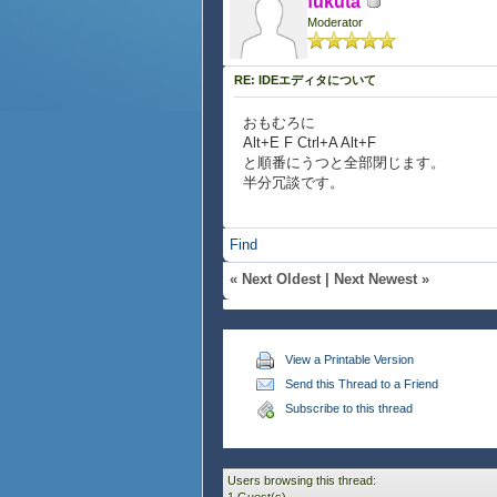
fukuta
Moderator
RE: IDEエディタについて
おもむろに
Alt+E F Ctrl+A Alt+F
と順番にうつと全部閉じます。
半分冗談です。
Find
«
Next Oldest
|
Next Newest
»
View a Printable Version
Send this Thread to a Friend
Subscribe to this thread
Users browsing this thread: