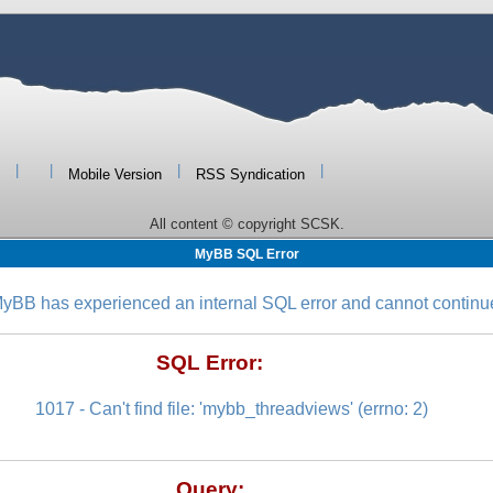
|
|
|
|
Mobile Version
RSS Syndication
All content © copyright SCSK.
MyBB SQL Error
yBB has experienced an internal SQL error and cannot continu
SQL Error:
1017 - Can't find file: 'mybb_threadviews' (errno: 2)
Query: