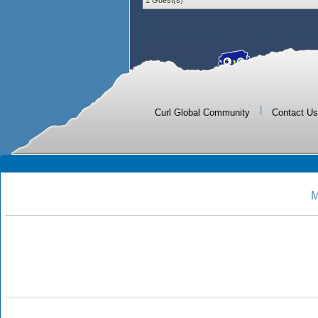
1 Guest(s)
|
Curl Global Community
Contact Us
M