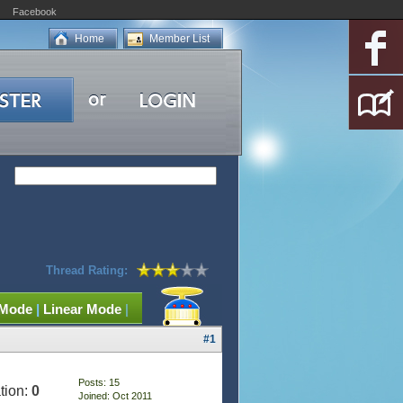
Facebook
Home
Member List
Thread Rating:
 Mode
|
Linear Mode
|
#1
Posts: 15
tion:
0
Joined: Oct 2011