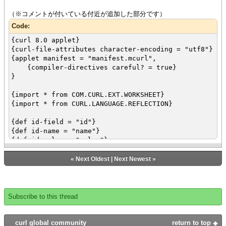
{RecordField id-name, domain =
（※コメントが付いている付近が追加した部分です）
String},
{RecordField id-value, domain =
Code:
DataSource.double-domain}
{curl 8.0 applet}
}
{curl-file-attributes character-encoding = "utf8"}
}
{applet manifest = "manifest.mcurl",
}
{compiler-directives careful? = true}
{def item-ds1 = {RecordSetDataSource item-rs1}}
}
{def item-ds2 = {RecordSetDataSource item-rs2}}
{def ws1 =
{import * from COM.CURL.EXT.WORKSHEET}
{Worksheet 4, 3,
{import * from CURL.LANGUAGE.REFLECTION}
{widths 20pt,50pt,50pt},
row = 0, col = 0,
{def id-field = "id"}
{EmbeddedRecordForm item-ds1, id-field =
{def id-name = "name"}
id-field,
{def id-value = "value"}
row = 0, col = 0,
{def item-rs1 =
{FieldSpec id-field},
{RecordSet
«
Next Oldest
|
Next Newest
»
{FieldSpec editable? = true, id-name},
{RecordFields
{FieldSpec editable? = true, id-value}
{RecordField id-field, domain = int},
}
{RecordField id-name, domain =
}
String},
Subscribe to this thread
}
{RecordField id-value, domain =
{def ws2 =
DataSource.double-domain}
{Worksheet 4, 3,
},
curl global community
return to top
{widths 20pt,50pt,50pt},