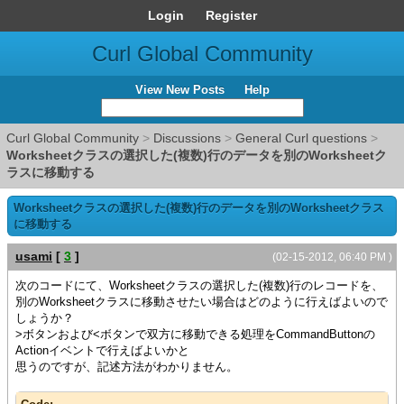
Login
Register
Curl Global Community
View New Posts
Help
Curl Global Community
>
Discussions
>
General Curl questions
>
Worksheetクラスの選択した(複数)行のデータを別のWorksheetク
ラスに移動する
Worksheetクラスの選択した(複数)行のデータを別のWorksheetクラス
に移動する
usami
[
3
]
(02-15-2012, 06:40 PM )
次のコードにて、Worksheetクラスの選択した(複数)行のレコードを、
別のWorksheetクラスに移動させたい場合はどのように行えばよいので
しょうか？
>ボタンおよび<ボタンで双方に移動できる処理をCommandButtonの
Actionイベントで行えばよいかと
思うのですが、記述方法がわかりません。