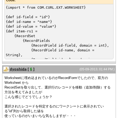
Code:
{import * from COM.CURL.EXT.WORKSHEET}
{def id-field = "id"}
{def id-name = "name"}
{def id-value = "value"}
{def item-rs1 =
{RecordSet
{RecordFields
{RecordField id-field, domain = int},
{RecordField id-name, domain =
String},
{RecordField id-value, domain =
DataSource.double-domain}
dyoshida
[
6
]
},
(05-09-2013, 01:44 PM )
{RecordData id = 1, name = "A", value =
Worksheetに埋め込まれているのがRecordFormでしたので、双方の
"1.0"},
Worksheet から
{RecordData id = 2, name = "B", value =
RecordSetを取り出して、選択行のレコードを移動（追加/削除）する
"2.0"}
方法を考えてみましたが
}
こんな感じでどうでしょうか？
}
{def item-rs2 =
選択されたレコードを特定するのにワークシートに表示されてい
{RecordSet
る"id"列から取得した値を
{RecordFields
使っているのがいまいちな気もしますが・・・
{RecordField id-field, domain = int},