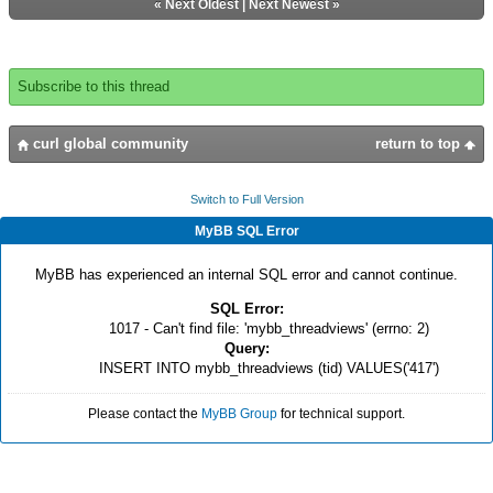
«
Next Oldest
|
Next Newest
»
Subscribe to this thread
curl global community
return to top
Switch to Full Version
MyBB SQL Error
MyBB has experienced an internal SQL error and cannot continue.
SQL Error:
1017 - Can't find file: 'mybb_threadviews' (errno: 2)
Query:
INSERT INTO mybb_threadviews (tid) VALUES('417')
Please contact the
MyBB Group
for technical support.